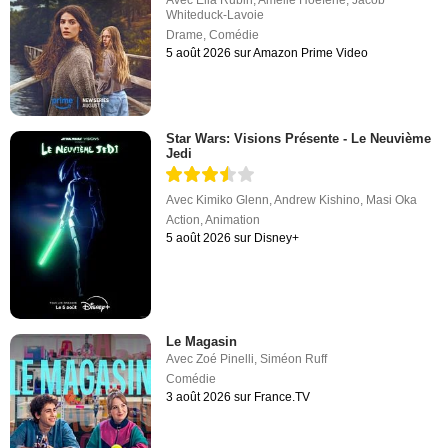
Whiteduck-Lavoie
Drame
,
Comédie
5 août 2026 sur Amazon Prime Video
Star Wars: Visions Présente - Le Neuvième
Jedi
Avec
Kimiko Glenn
,
Andrew Kishino
,
Masi Oka
Action
,
Animation
5 août 2026 sur Disney+
Le Magasin
Avec
Zoé Pinelli
,
Siméon Ruff
Comédie
3 août 2026 sur France.TV