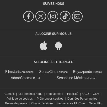
SUIVEZ-NOUS
ALLOCINÉ SUR MOBILE
ALLOCINÉ À L'ÉTRANGER
Filmstarts
SensaCine
Beyazperde
Allemagne
Espagne
Turquie
AdoroCinema
Sensacine México
Brésil
Mexique
Contact
|
Qui sommes-nous
|
Recrutement
|
Publicité
|
CGU
|
CGV
|
Politique de cookies
|
Préférences cookies
|
Données Personnelles
|
Revue de presse
|
Charte d'écriture
|
Les services AlloCiné
|
Gérer Utiq