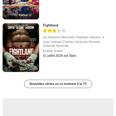
Fightland
De
Damione Macedon
,
Raphael Jackson Jr.
Avec
Howard Charles
,
Nicholas Pinnock
,
Deborah Ayorinde
Drame
,
Action
31 juillet 2026 sur Starz
Nouvelles séries en ce moment à la TV