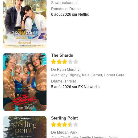
Suwanrakanont
Romance
,
Drame
6 août 2026 sur Netflix
The Shards
De
Ryan Murphy
Avec
Igby Rigney
,
Kaia Gerber
,
Homer Gere
Drame
,
Thriller
5 août 2026 sur FX Networks
Sterling Point
De
Megan Park
Avec
Ella Rubin
,
Amélie Hoeferle
,
Jacob