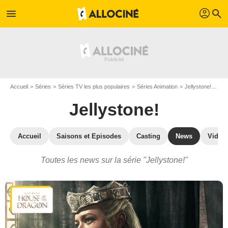
profil
menu
search
Accueil
Séries
Séries TV les plus populaires
Séries Animation
Jellystone!
Actu
Jellystone!
Accueil
Saisons et Episodes
Casting
News
Vidéo
Toutes les news sur la série "Jellystone!"