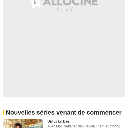
Nouvelles séries venant de commencer
Unlucky Bae
Avec
Mac Nattapat Nimjirawat
,
Tham Tupthong