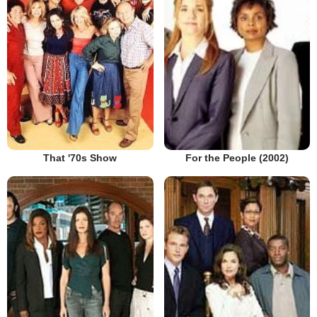
That '70s Show
For the People (2002)