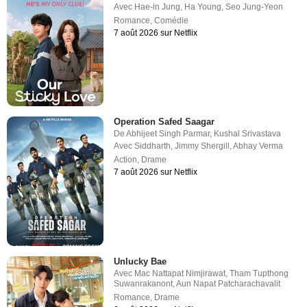
Avec
Hae-in Jung
,
Ha Young
,
Seo Jung-Yeon
Romance
,
Comédie
7 août 2026 sur Netflix
Operation Safed Saagar
De
Abhijeet Singh Parmar
,
Kushal Srivastava
Avec
Siddharth
,
Jimmy Shergill
,
Abhay Verma
Action
,
Drame
7 août 2026 sur Netflix
Unlucky Bae
Avec
Mac Nattapat Nimjirawat
,
Tham Tupthong
Suwanrakanont
,
Aun Napat Patcharachavalit
Romance
,
Drame