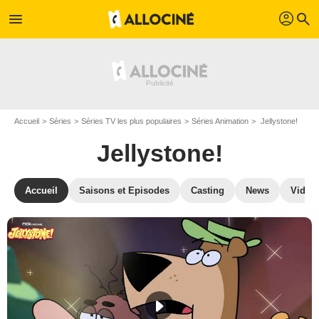
profil
menu
search
Accueil
Séries
Séries TV les plus populaires
Séries Animation
Jellystone!
Jellystone!
Accueil
Saisons et Episodes
Casting
News
Vidéo