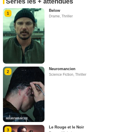
Séries les + attendues
Below
1
Drame
,
Thriller
Neuromancien
2
Science Fiction
,
Thriller
Le Rouge et le Noir
3