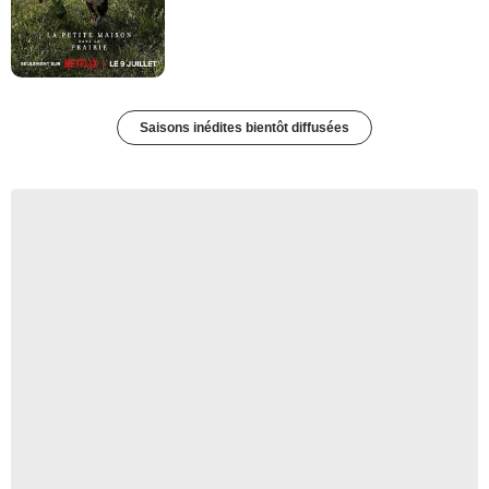
Saisons inédites bientôt diffusées