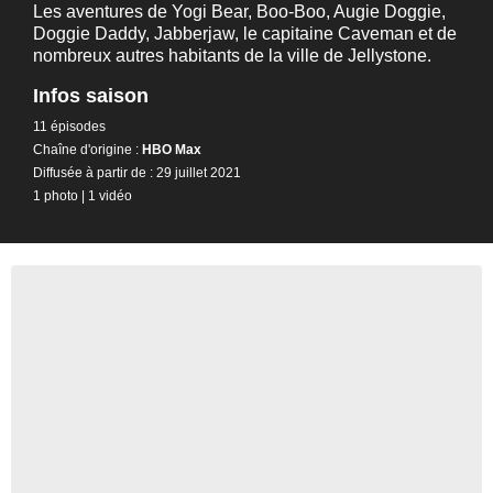
Les aventures de Yogi Bear, Boo-Boo, Augie Doggie,
Doggie Daddy, Jabberjaw, le capitaine Caveman et de
nombreux autres habitants de la ville de Jellystone.
Infos saison
11 épisodes
Chaîne d'origine :
HBO Max
Diffusée à partir de : 29 juillet 2021
1 photo
|
1 vidéo