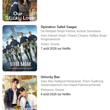
Operation Safed Saagar
De
Abhijeet Singh Parmar
,
Kushal Srivastava
Avec
Harssh Singh
,
Pawan Chopra
,
Adittya Singh
Rraghuwanshi
Action
,
Drame
7 août 2026 sur Netflix
Unlucky Bae
Avec
Mac Nattapat Nimjirawat
,
Tham Tupthong
Suwanrakanont
,
Aun Napat Patcharachavalit
Romance
,
Drame
6 août 2026 sur Netflix