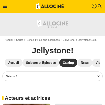
profil
menu
search
Accueil
Séries
Séries TV les plus populaires
Jellystone!
Jellystone! S03
Cast
Jellystone!
Accueil
Saisons et Episodes
Casting
News
Vidéo
Saison 3
Acteurs et actrices