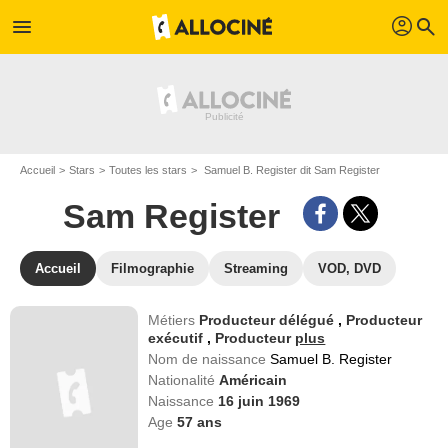
profil
menu
search
Accueil
Stars
Toutes les stars
Samuel B. Register dit Sam Register
Sam Register
Accueil
Filmographie
Streaming
VOD, DVD
Métiers
Producteur délégué
,
Producteur
exécutif
,
Producteur
plus
Nom de naissance
Samuel B. Register
Nationalité
Américain
Naissance
16 juin 1969
Age
57
ans