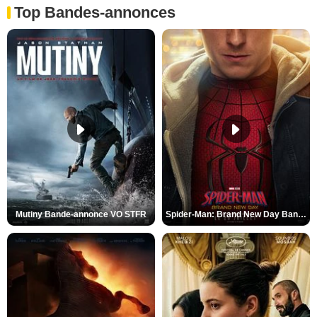
Top Bandes-annonces
Mutiny Bande-annonce VO STFR
Spider-Man: Brand New Day Bande-annonce VO STFR