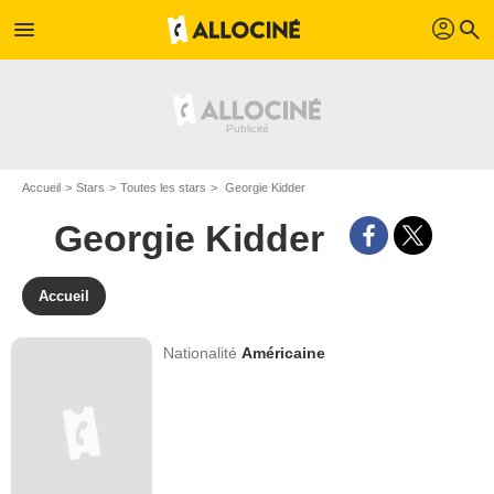
profil
menu
search
Accueil
Stars
Toutes les stars
Georgie Kidder
Georgie Kidder
Accueil
Nationalité
Américaine