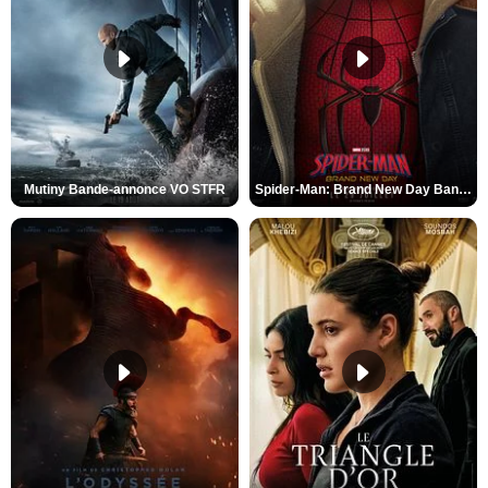
Mutiny Bande-annonce VO STFR
Spider-Man: Brand New Day Bande-annonce VO STFR