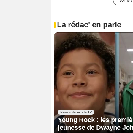
Voir le 
La rédac' en parle
News - Séries à la TV
Young Rock : les premiè
jeunesse de Dwayne Jo