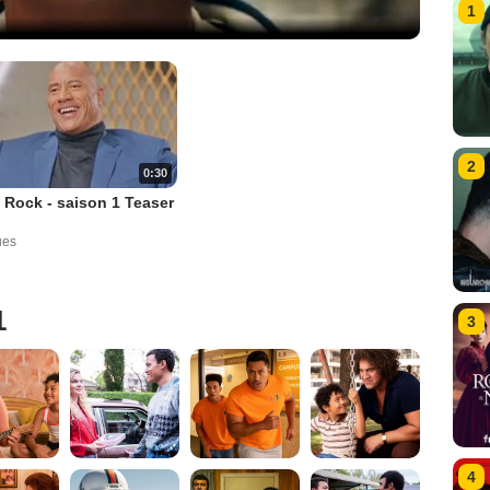
1
2
0:30
Rock - saison 1 Teaser
ues
1
3
4