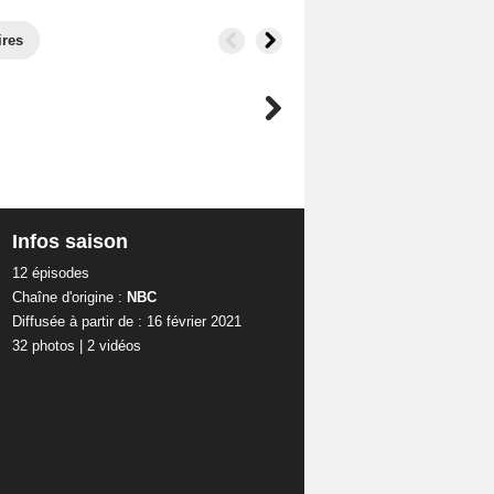
ires
Infos saison
12 épisodes
Chaîne d'origine :
NBC
Diffusée à partir de : 16 février 2021
32 photos
|
2 vidéos