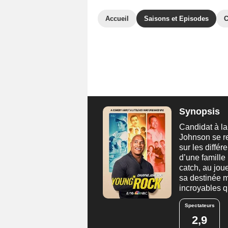
Accueil
Saisons et Episodes
C
Synopsis
Candidat à la
Johnson se r
sur les différ
d’une famille
catch, au jou
sa destinée m
incroyables q
Spectateurs
2,9