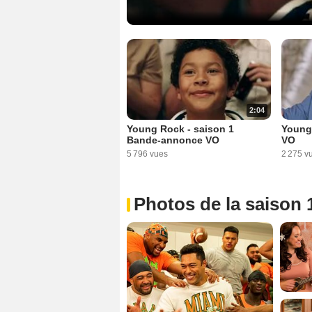
2:04
Young Rock - saison 1
Young 
Bande-annonce VO
VO
5 796 vues
2 275 v
Photos de la saison 