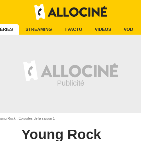
ÉRIES
STREAMING
TVACTU
VIDÉOS
VOD
ung Rock : Episodes de la saison 1
Young Rock