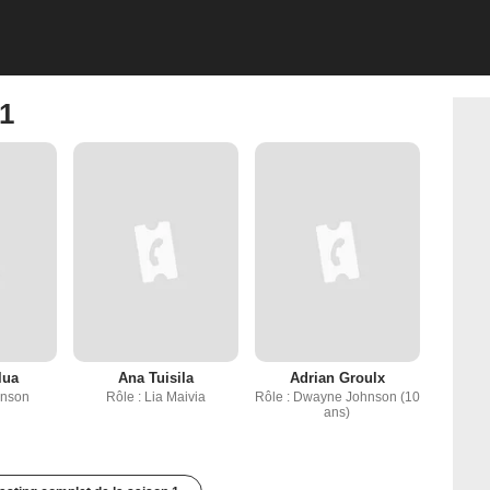
 1
lua
Ana Tuisila
Adrian Groulx
hnson
Rôle : Lia Maivia
Rôle : Dwayne Johnson (10
ans)