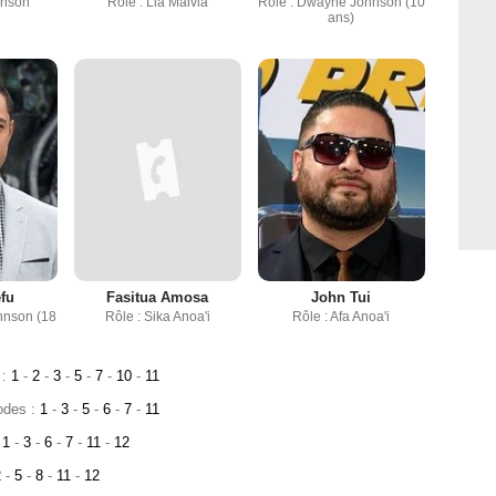
hnson
Rôle : Lia Maivia
Rôle : Dwayne Johnson (10
ans)
efu
Fasitua Amosa
John Tui
hnson (18
Rôle : Sika Anoa'i
Rôle : Afa Anoa'i
 :
1
-
2
-
3
-
5
-
7
-
10
-
11
odes :
1
-
3
-
5
-
6
-
7
-
11
:
1
-
3
-
6
-
7
-
11
-
12
2
-
5
-
8
-
11
-
12