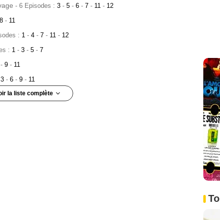
vage
- 6 Episodes :
3
-
5
-
6
-
7
-
11
-
12
8
-
11
isodes :
1
-
4
-
7
-
11
-
12
es :
1
-
3
-
5
-
7
6
-
9
-
11
:
3
-
6
-
9
-
11
oir la liste complète
 :
2
-
5
-
8
-
11
5
-
11
-
12
des :
7
-
10
-
11
:
1
-
2
-
8
2
-
8
-
11
9
To
sodes :
1
-
4
des :
5
-
8