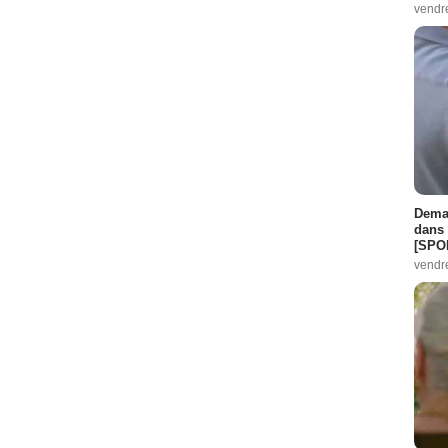
vendr
isode :
8
sode :
12
isode :
4
Demai
dans 
0
[SPO
vendr
e :
7
10