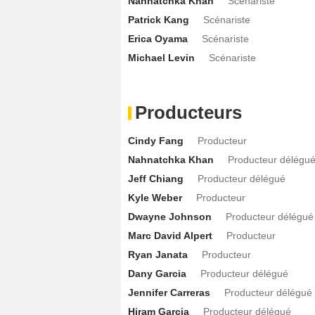
Nahnatchka Khan
Scénariste
Lovensky Jean-Baptiste
Oncle Luke
Patrick Kang
Scénariste
Maua Fuifui
Peter Maivia
- 2 Episodes 
Erica Oyama
Scénariste
Luke Hemsworth
Coach Erickson
- 2 
Michael Levin
Scénariste
Rosario Dawson
Général Monica Jac
Melanie Zanetti
Stephanie
- 2 Episodes
Producteurs
Ata Johnson
Ata Johnson
- 2 Episodes
Gaby Seow
Big-Hair Karen
- 2 Episode
Cindy Fang
Producteur
Nahnatchka Khan
Producteur délégu
Bryan Probets
Principal Bogg
- 2 Epis
Jeff Chiang
Producteur délégué
Kenny Smith
Kenny Smith
- 1 Episode 
Kyle Weber
Producteur
Ed Orgeron
Ed Orgeron
- 1 Episode :
4
Dwayne Johnson
Producteur délégué
Michael Torpey
Sénateur Brayden Taft
Marc David Alpert
Producteur
Chris Berman
Chris Berman
- 1 Episod
Ryan Janata
Producteur
Rich Morrow
Michael Irvin
- 1 Episode 
Dany Garcia
Producteur délégué
Michael Saccente
Lonnie McGill
- 1 Ep
Jennifer Carreras
Producteur délégué
Cyrus Hobbi
Kevin Patrick
- 1 Episode 
Hiram Garcia
Producteur délégué