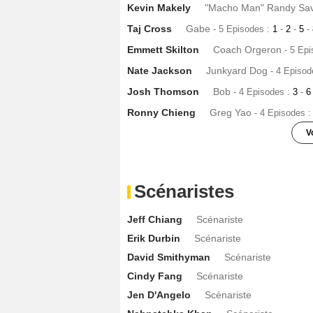
Kevin Makely
"Macho Man" Randy Sa
Taj Cross
Gabe
- 5 Episodes :
1
-
2
-
5
-
Emmett Skilton
Coach Orgeron
- 5 Ep
Nate Jackson
Junkyard Dog
- 4 Episod
Josh Thomson
Bob
- 4 Episodes :
3
-
Ronny Chieng
Greg Yao
- 4 Episodes 
V
Genevieve Hegney
Diane
- 4 Episodes
Stephen Adams
Kevin
- 4 Episodes :
2
-
Scénaristes
Robert Crayton
Warren Sapp
- 3 Episo
Jeff Chiang
Scénariste
Christopher Chen
Sandy
- 3 Episodes 
Erik Durbin
Scénariste
Jordana Beatty
Bonnie
- 3 Episodes :
David Smithyman
Scénariste
Chelsey Crisp
Casey
- 2 Episodes :
3
-
Cindy Fang
Scénariste
Wavyy Jonez
Russell Maryland
- 2 Epi
Jen D'Angelo
Scénariste
Louis Lombardi
Oncle Nicky
- 2 Episo