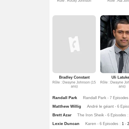
Rôle : Rocky Johnson
Rôle : Ata Jo
Bradley Constant
Uli Latuk
Rôle : Dwayne Johnson (15
Rôle : Dwayne Jo
ans)
ans)
Randall Park
Randall Park
- 7 Episodes
Matthew Willig
André le géant
- 6 Epis
Brett Azar
The Iron Sheik
- 6 Episodes 
Lexie Duncan
Karen
- 6 Episodes :
1
-