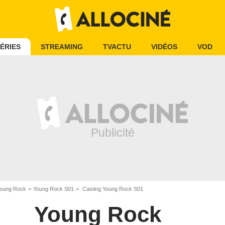
ÉRIES
STREAMING
TVACTU
VIDÉOS
VOD
oung Rock
Young Rock S01
Casting Young Rock S01
Young Rock