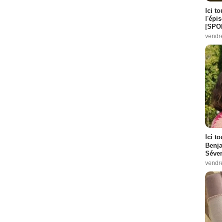
Ici t
4
l'épi
e :
6
[SPO
vendr
12
pisode :
1
6
Ici t
Benj
Séver
vendr
sode :
3
 :
6
pisode :
7
1 Episode :
10