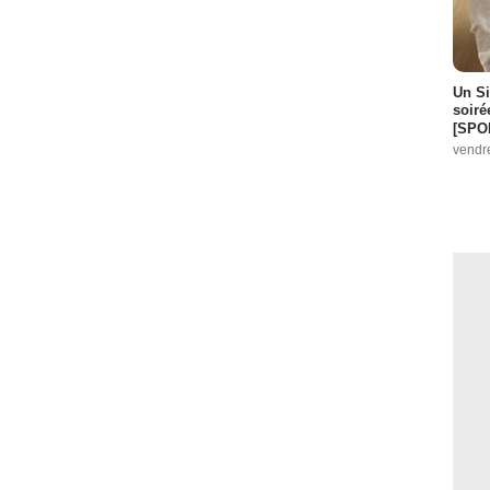
:
1
Un Si
soiré
[SPO
vendr
de :
11
pisode :
11