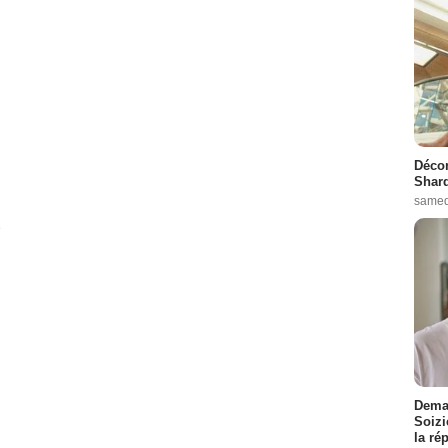
- 2 Episodes :
4
-
10
:
1
-
3
Episodes :
10
-
11
kson
- 2 Episodes :
6
-
7
 :
5
-
8
Décon
 :
5
-
11
Shard
s :
2
-
11
samed
é
odes :
2
-
5
:
4
- 1 Episode :
9
e :
10
:
4
Demai
isode :
9
Soizi
la ré
:
10