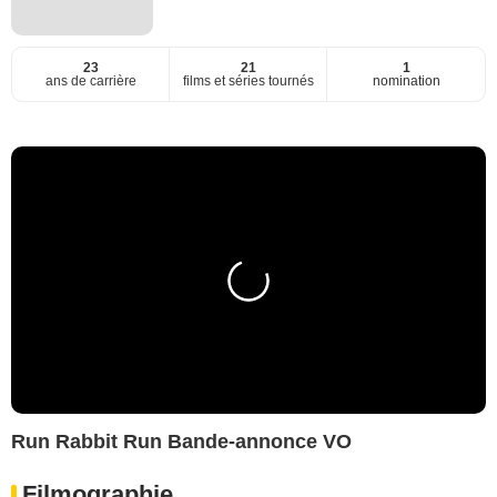
23
21
1
ans de carrière
films et séries tournés
nomination
Run Rabbit Run Bande-annonce VO
Filmographie