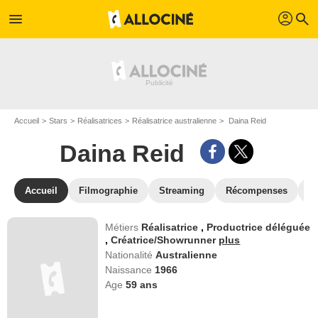
profil
menu
search
Accueil
Stars
Réalisatrices
Réalisatrice australienne
Daina Reid
Daina Reid
Accueil
Filmographie
Streaming
Récompenses
V
Métiers
Réalisatrice
,
Productrice déléguée
,
Créatrice/Showrunner
plus
Nationalité
Australienne
Naissance
1966
Age
59
ans