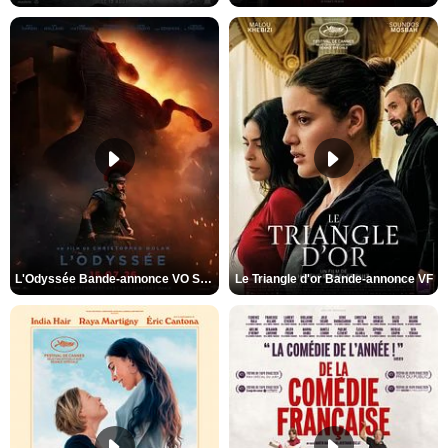
L'Odyssée Bande-annonce VO STFR
Le Triangle d'or Bande-annonce VF