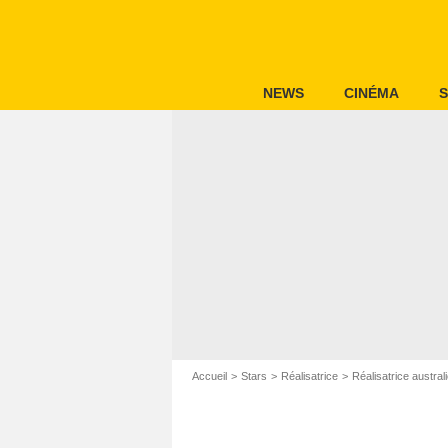
NEWS
CINÉMA
S
Accueil
Stars
Réalisatrice
Réalisatrice austral