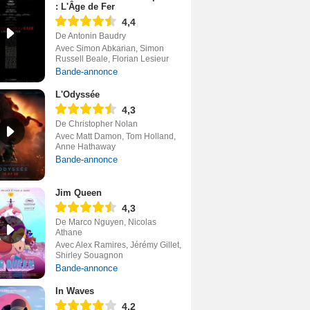
: L'Âge de Fer
4,4
De Antonin Baudry
Avec Simon Abkarian, Simon
Russell Beale, Florian Lesieur
Bande-annonce
L'Odyssée
4,3
De Christopher Nolan
Avec Matt Damon, Tom Holland,
Anne Hathaway
Bande-annonce
Jim Queen
4,3
De Marco Nguyen, Nicolas
Athane
Avec Alex Ramires, Jérémy Gillet,
Shirley Souagnon
Bande-annonce
In Waves
4,2