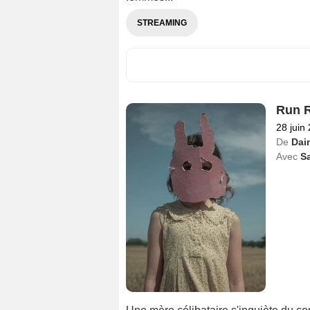
STREAMING
Run R
28 juin
De
Dai
Avec
S