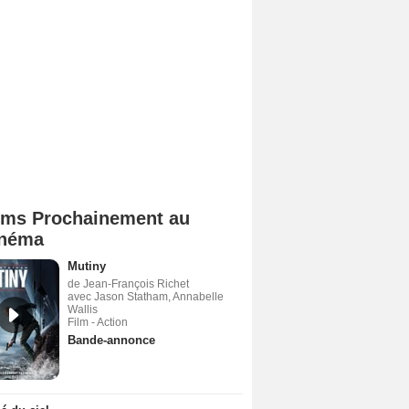
lms Prochainement au
néma
Mutiny
de Jean-François Richet
avec Jason Statham, Annabelle
Wallis
Film - Action
Bande-annonce