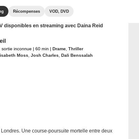
ng
Récompenses
VOD, DVD
 TV disponibles en streaming avec Daina Reid
eil
 sortie inconnue
|
60 min
|
Drame
,
Thriller
lisabeth Moss
,
Josh Charles
,
Dali Benssalah
r Londres. Une course-poursuite mortelle entre deux