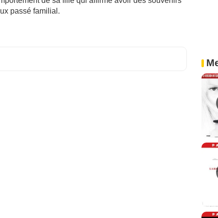
mportement de sa fille qui affirme avoir des souvenirs
eux passé familial.
Me