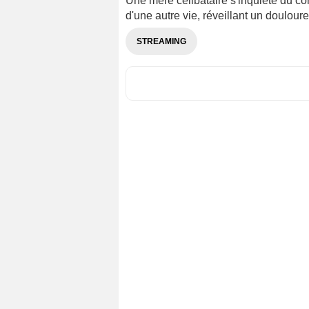
Une mère célibataire s'inquiète du co
d'une autre vie, réveillant un doulour
STREAMING