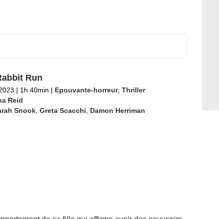
abbit Run
 2023
|
1h 40min
|
Epouvante-horreur
,
Thriller
na Reid
arah Snook
,
Greta Scacchi
,
Damon Herriman