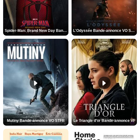
Spider-Man: Brand New Day Bande-annonce VO STFR
L'Odyssée Bande-annonce VO STFR
Mutiny Bande-annonce VO STFR
Le Triangle d'or Bande-annonce VF