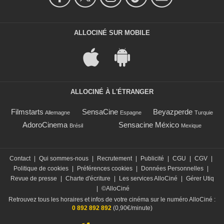
ALLOCINÉ SUR MOBILE
ALLOCINÉ À L'ÉTRANGER
Filmstarts
SensaCine
Beyazperde
Allemagne
Espagne
Turquie
AdoroCinema
Sensacine México
Brésil
Mexique
Contact
|
Qui sommes-nous
|
Recrutement
|
Publicité
|
CGU
|
CGV
|
Politique de cookies
|
Préférences cookies
|
Données Personnelles
|
Revue de presse
|
Charte d'écriture
|
Les services AlloCiné
|
Gérer Utiq
|
©AlloCiné
Retrouvez tous les horaires et infos de votre cinéma sur le numéro AlloCiné :
0 892 892 892
(0,90€/minute)