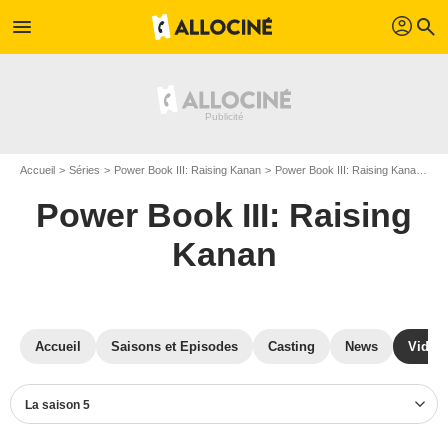
profil
menu
search
Accueil
Séries
Power Book III: Raising Kanan
Power Book III: Raising Kanan S05
Power Book III: Raising
Kanan
Accueil
Saisons et Episodes
Casting
News
Vidéo
La saison 5