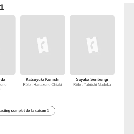
 1
ida
Katsuyuki Konishi
Sayaka Senbongi
zono
Rôle : Hanazono Chiaki
Rôle : Yabûchi Madoka
u
casting complet de la saison 1