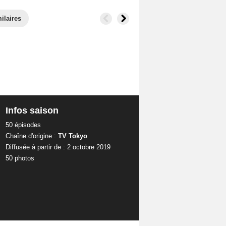
ilaires
Infos saison
50 épisodes
Chaîne d'origine :
TV Tokyo
Diffusée à partir de : 2 octobre 2019
50 photos