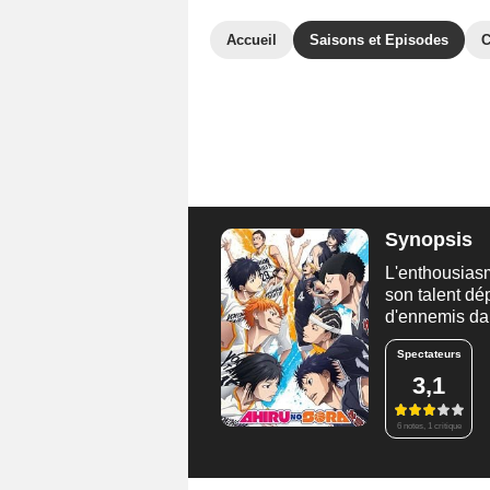
Accueil
Saisons et Episodes
C
Synopsis
L'enthousiasm
son talent dé
d'ennemis dan
Spectateurs
3,1
6 notes, 1 critique