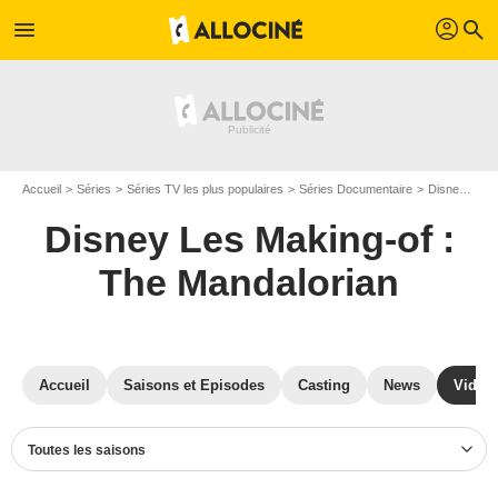
profil
menu
search
Accueil
Séries
Séries TV les plus populaires
Séries Documentaire
Disney Les Making-of : The Mandalorian
Disney Les Making-of :
The Mandalorian
Accueil
Saisons et Episodes
Casting
News
Vidéo
Toutes les saisons