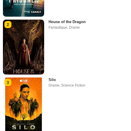
House of the Dragon
2
Fantastique
,
Drame
Silo
3
Drame
,
Science Fiction