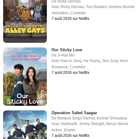
De
Ricky Gervais
Avec
Ricky Gervais
,
Tom Basden
,
Andrew Brooke
Animation
,
Comédie
7 août 2026 sur Netflix
Our Sticky Love
De
Ji-Hye Mo
Avec
Hae-in Jung
,
Ha Young
,
Seo Jung-Yeon
Romance
,
Comédie
7 août 2026 sur Netflix
Operation Safed Saagar
De
Abhijeet Singh Parmar
,
Kushal Srivastava
Avec
Siddharth
,
Jimmy Shergill
,
Abhay Verma
Action
,
Drame
7 août 2026 sur Netflix