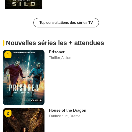
Top consultations des séries TV
Nouvelles séries les + attendues
Prisoner
1
Thriller
,
Action
House of the Dragon
2
Fantastique
,
Drame