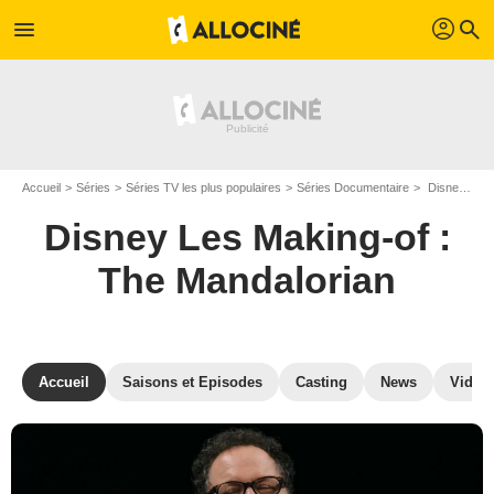
profil
menu
search
Accueil
Séries
Séries TV les plus populaires
Séries Documentaire
Disney Les Making-of : The Mandalorian
Disney Les Making-of :
The Mandalorian
Accueil
Saisons et Episodes
Casting
News
Vidéo