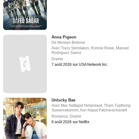
Anna Pigeon
De
Morwyn Brebner
Avec
Tracy Spiridakos
,
Ronnie Rowe
,
Manuel
Rodriguez-Saenz
Drame
7 août 2026 sur USA Network Inc.
Unlucky Bae
Avec
Mac Nattapat Nimjirawat
,
Tham Tupthong
Suwanrakanont
,
Aun Napat Patcharachavalit
Romance
,
Drame
6 août 2026 sur Netflix