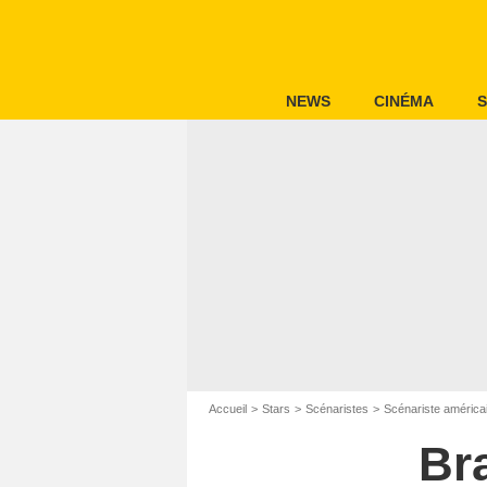
NEWS
CINÉMA
S
Accueil
Stars
Scénaristes
Scénariste américa
Br