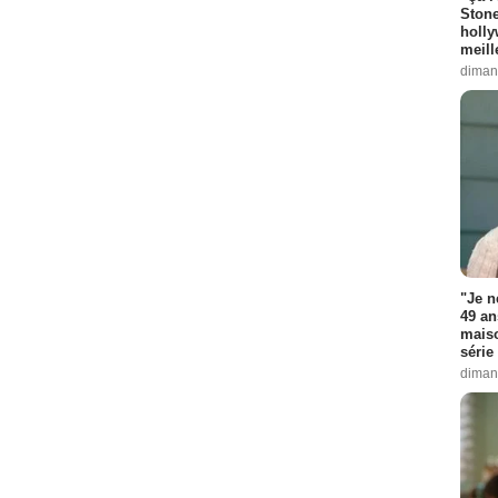
Stone
holly
meill
diman
"Je n
49 an
maiso
série 
diman