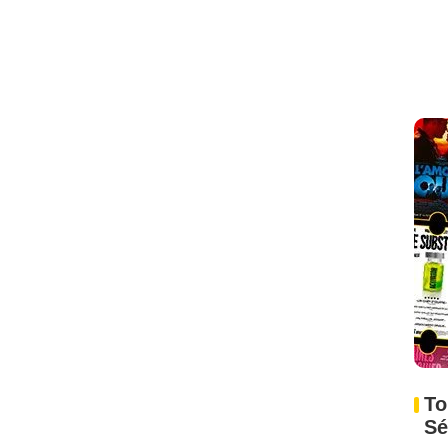
To
Sé