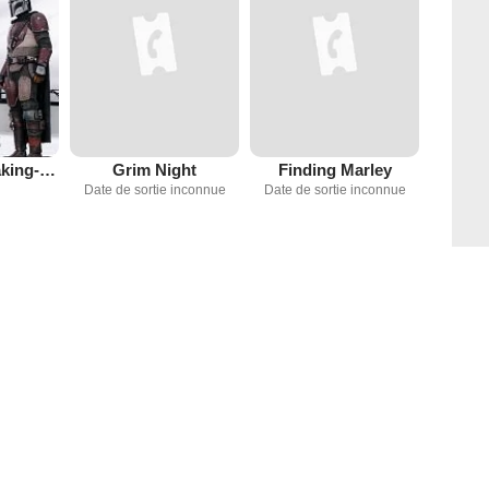
Disney Les Making-of : The Mandalorian
Grim Night
Finding Marley
Date de sortie inconnue
Date de sortie inconnue