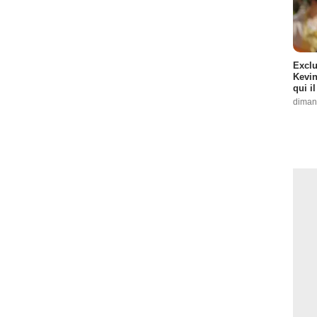
Exclu
Kevin
qui i
diman