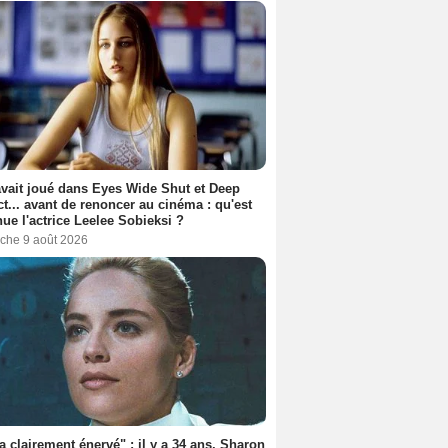
avait joué dans Eyes Wide Shut et Deep
t... avant de renoncer au cinéma : qu'est
ue l'actrice Leelee Sobieksi ?
che 9 août 2026
'a clairement énervé" : il y a 34 ans, Sharon