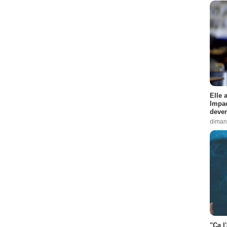
Elle 
Impac
deven
diman
"Ça l