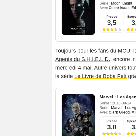
Série :
Moon Knight
Avec
Oscar Isaac
,
Et
Presse
Spect
3,5
3
Toujours pour les fans du MCU, l
Agents du S.H.I.E.L.D.
, encore i
mercredi 4 mai. Autre univers tou
la série
Le Livre de Boba Fett
grâ
Marvel : Les Agen
Sortie :
2013-09-24
Série :
Marvel : Les Ag
Avec
Clark Gregg
,
Mi
Presse
Spect
3,8
3