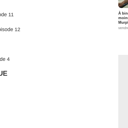
À bin
ode 11
moins
Murph
vendr
pisode 12
ode 4
UE