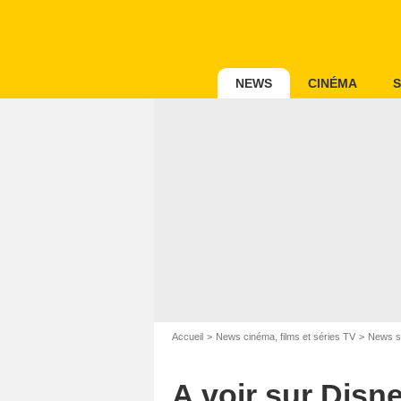
NEWS
CINÉMA
S
Accueil
News cinéma, films et séries TV
News s
A voir sur Disne