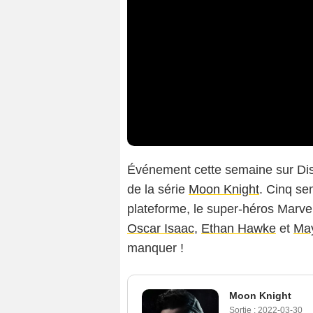
Événement cette semaine sur Disn
de la série
Moon Knight
. Cinq se
plateforme, le super-héros Marvel
Oscar Isaac
,
Ethan Hawke
et
Ma
manquer !
Moon Knight
Sortie :
2022-03-30