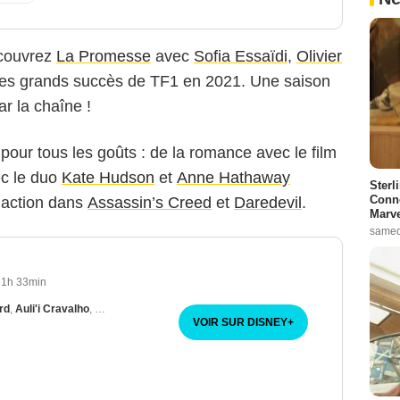
écouvrez
La Promesse
avec
Sofia Essaïdi
,
Olivier
 des grands succès de TF1 en 2021. Une saison
ar la chaîne !
pour tous les goûts : de la romance avec le film
ec le duo
Kate Hudson
et
Anne Hathaway
Sterl
Conno
l’action dans
Assassin’s Creed
et
Daredevil
.
Marve
samed
1h 33min
rd
,
Auli'i Cravalho
,
Isabella Ferreira
VOIR SUR DISNEY
+