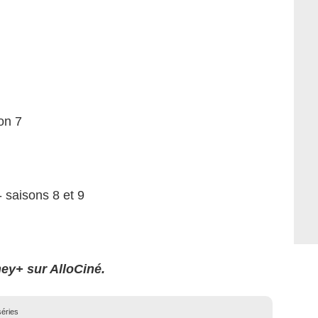
on 7
 saisons 8 et 9
ney+ sur AlloCiné.
séries