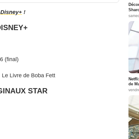
Décon
Shard
e
Disney+
!
samed
DISNEY+
 (final)
 Le Livre de Boba Fett
Netfl
de Ma
GINAUX STAR
vendr