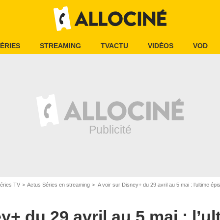
ÉRIES
STREAMING
TVACTU
VIDÉOS
VOD
éries TV
Actus Séries en streaming
A voir sur Disney+ du 29 avril au 5 mai : l’ultime épiso
y+ du 29 avril au 5 mai : l’u