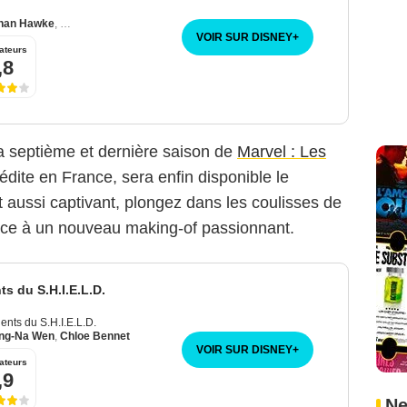
han Hawke
,
May Calamawy
VOIR SUR DISNEY
+
ateurs
,8
a septième et dernière saison de
Marvel : Les
nédite en France, sera enfin disponible le
t aussi captivant, plongez dans les coulisses de
ce à un nouveau making-of passionnant.
ts du S.H.I.E.L.D.
ents du S.H.I.E.L.D.
ng-Na Wen
,
Chloe Bennet
VOIR SUR DISNEY
+
ateurs
,9
Ne