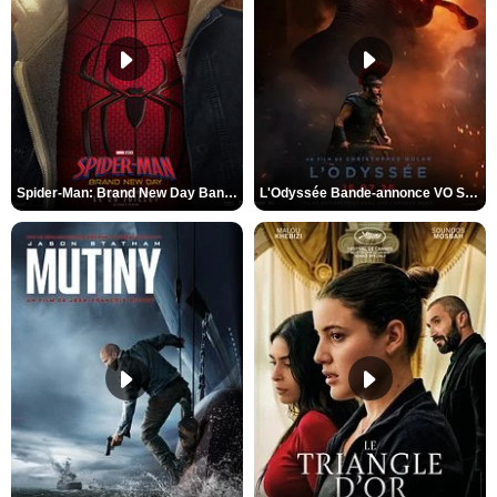
Spider-Man: Brand New Day Bande-annonce VO STFR
L'Odyssée Bande-annonce VO STFR