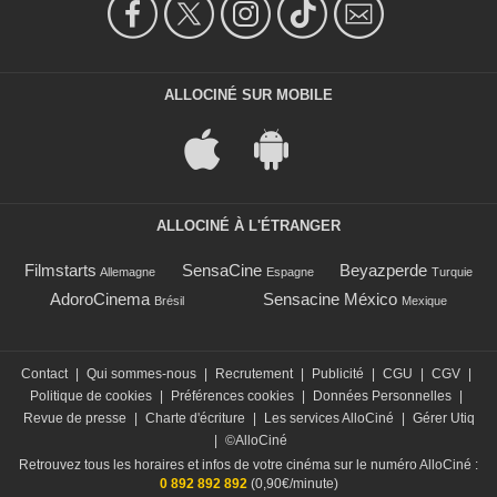
ALLOCINÉ SUR MOBILE
ALLOCINÉ À L'ÉTRANGER
Filmstarts
SensaCine
Beyazperde
Allemagne
Espagne
Turquie
AdoroCinema
Sensacine México
Brésil
Mexique
Contact
|
Qui sommes-nous
|
Recrutement
|
Publicité
|
CGU
|
CGV
|
Politique de cookies
|
Préférences cookies
|
Données Personnelles
|
Revue de presse
|
Charte d'écriture
|
Les services AlloCiné
|
Gérer Utiq
|
©AlloCiné
Retrouvez tous les horaires et infos de votre cinéma sur le numéro AlloCiné :
0 892 892 892
(0,90€/minute)