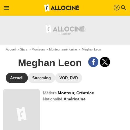
profil
menu
search
Accueil
Stars
Monteurs
Monteur américaine
Meghan Leon
Meghan Leon
Accueil
Streaming
VOD, DVD
Métiers
Monteur,
Créatrice
Nationalité
Américaine