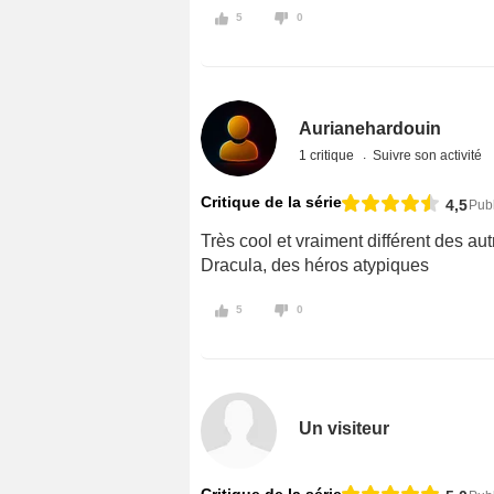
5
0
Aurianehardouin
1 critique
Suivre son activité
Critique de la série
4,5
Pub
Très cool et vraiment différent des aut
Dracula, des héros atypiques
5
0
Un visiteur
Critique de la série