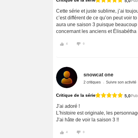
5,0
Publ
Cette série et juste sublime, j’ai toujo
c’est différent de ce qu’on peut voir to
aura une saison 3 puisque beaucoup 
concernant les anciens et Élisabétha ..
4
0
snowcat one
2 critiques
Suivre son activité
Critique de la série
5,0
Publ
J'ai adoré !
L'histoire est originale, les personnag
J'ai hâte de voir la saison 3 !!
4
0