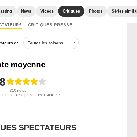
asting
News
Vidéos
Critiques
Photos
Séries simila
CTATEURS
CRITIQUES PRESSE
ctateurs de
Toutes les saisons
te moyenne
,8
310 notes
 sur les notes spectateurs d'AlloCiné
IQUES SPECTATEURS