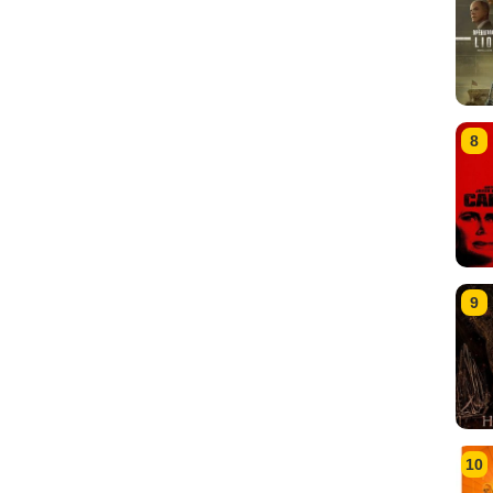
8
9
10