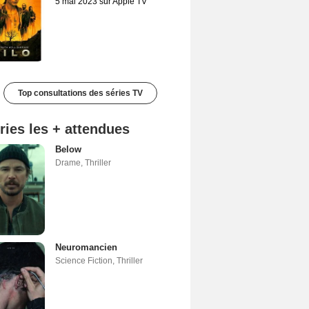
5 mai 2023 sur Apple TV
Top consultations des séries TV
ries les + attendues
Below
Drame
,
Thriller
Neuromancien
Science Fiction
,
Thriller