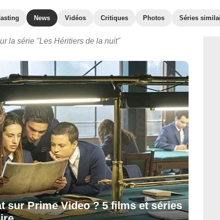
asting
News
Vidéos
Critiques
Photos
Séries simila
r la série "Les Héritiers de la nuit"
t sur Prime Video ? 5 films et séries
ire