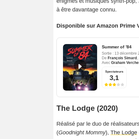
énigmes et musiques synth-pop,
à être davantage connu.
Disponible sur Amazon Prime 
Summer of '84
Sortie :
13 décembre 
De
François Simard
,
Avec
Graham Verche
Spectateurs
3,1
The Lodge (2020)
Réalisé par le duo de réalisateur
(
Goodnight Mommy
),
The Lodge