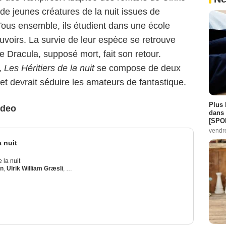
n de jeunes créatures de la nuit issues de
Tous ensemble, ils étudient dans une école
ouvoirs. La survie de leur espèce se retrouve
e Dracula, supposé mort, fait son retour.
,
Les Héritiers de la nuit
se compose de deux
t devrait séduire les amateurs de fantastique.
Plus 
ideo
dans 
[SPO
vendr
a nuit
 la nuit
in
,
Ulrik William Græsli
,
Aisling Sharkey