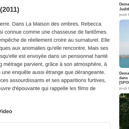
Demai
(2011)
Judit
jeudi 
eterre. Dans La Maison des ombres, Rebecca
aussi connue comme une chasseuse de fantômes.
empêche de réellement croire au surnaturel. Elle
iques aux anomalies qu'elle rencontre. Mais ses
rsqu'elle est envoyée dans un pensionnat hanté
g métrage parvient, grâce à son atmosphère, à
s une enquête aussi étrange que dérangeante.
Demai
dans 
nces assourdissants et ses apparitions furtives,
[SPO
vre d'épouvante qui rappelle les films de
jeudi 
Video