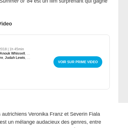
Summer of '84
est un film surprenant qui gagne
Video
2018
|
1h 45min
Anouk Whissell
,
Yoann-Karl Whissell
re
,
Judah Lewis
,
Caleb Emery
VOIR SUR PRIME VIDEO
s autrichiens Veronika Franz et Severin Fiala
est un mélange audacieux des genres, entre