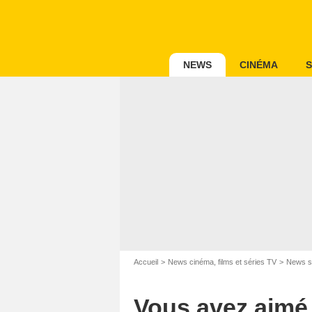
NEWS
CINÉMA
S
Accueil
News cinéma, films et séries TV
News s
Vous avez aimé L