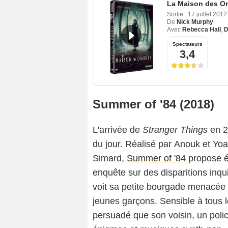
La Maison des O
Sortie :
17 juillet 2012
De
Nick Murphy
Avec
Rebecca Hall
,
D
Spectateurs
3,4
Summer of '84 (2018)
L'arrivée de
Stranger Things
en 2
du jour. Réalisé par Anouk et Yoa
Simard,
Summer of '84
propose ég
enquête sur des disparitions inqu
voit sa petite bourgade menacée pa
jeunes garçons. Sensible à tous le
persuadé que son voisin, un polic