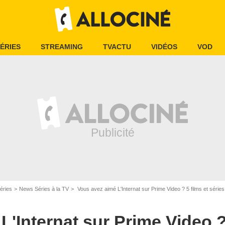
ÉRIES
STREAMING
TVACTU
VIDÉOS
VOD
Amazon Prime Video
éries
News Séries à la TV
Vous avez aimé L'Internat sur Prime Video ? 5 films et séries
'Internat sur Prime Video ? 