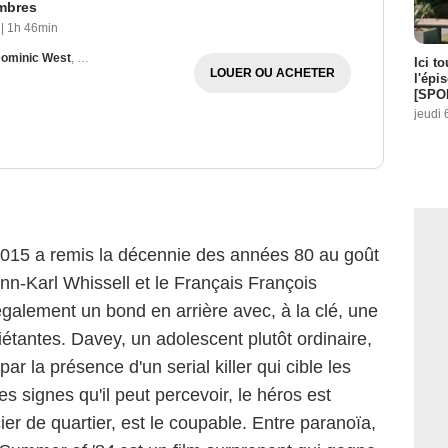
mbres
|
1h 46min
ominic West
,
Imelda Staunton
Ici t
LOUER OU ACHETER
l'épi
[SPO
jeudi 
015 a remis la décennie des années 80 au goût
nn-Karl Whissell et le Français François
alement un bond en arrière avec, à la clé, une
iétantes. Davey, un adolescent plutôt ordinaire,
r la présence d'un serial killer qui cible les
s signes qu'il peut percevoir, le héros est
ier de quartier, est le coupable. Entre paranoïa,