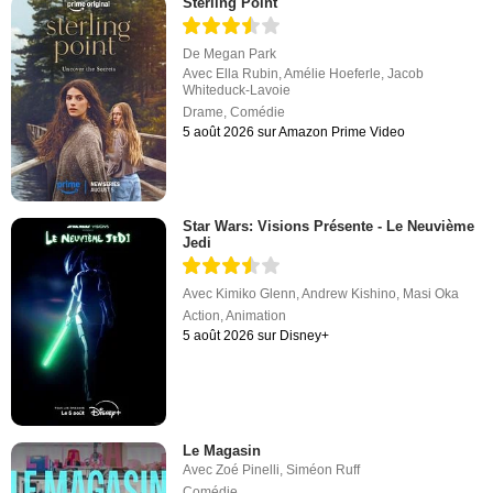
Sterling Point
De
Megan Park
Avec
Ella Rubin
,
Amélie Hoeferle
,
Jacob
Whiteduck-Lavoie
Drame
,
Comédie
5 août 2026 sur Amazon Prime Video
Star Wars: Visions Présente - Le Neuvième
Jedi
Avec
Kimiko Glenn
,
Andrew Kishino
,
Masi Oka
Action
,
Animation
5 août 2026 sur Disney+
Le Magasin
Avec
Zoé Pinelli
,
Siméon Ruff
Comédie