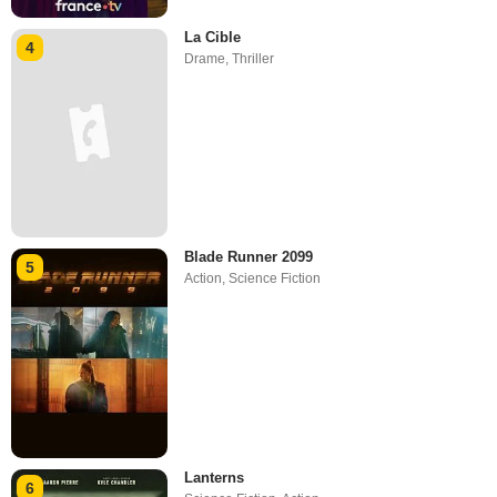
La Cible
4
Drame
,
Thriller
Blade Runner 2099
5
Action
,
Science Fiction
Lanterns
6