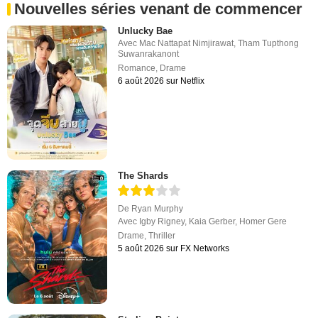
Nouvelles séries venant de commencer
Unlucky Bae
Avec
Mac Nattapat Nimjirawat
,
Tham Tupthong
Suwanrakanont
Romance
,
Drame
6 août 2026 sur Netflix
The Shards
De
Ryan Murphy
Avec
Igby Rigney
,
Kaia Gerber
,
Homer Gere
Drame
,
Thriller
5 août 2026 sur FX Networks