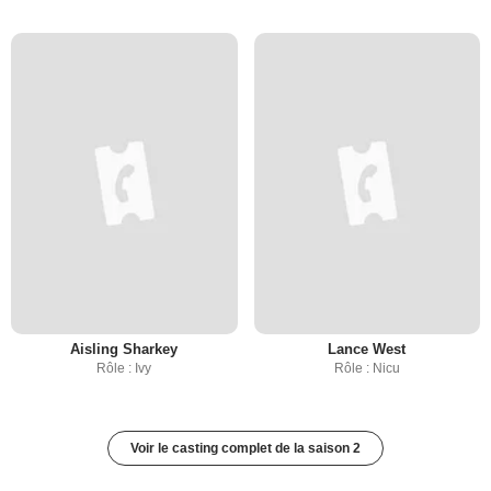
Aisling Sharkey
Lance West
Rôle : Ivy
Rôle : Nicu
Voir le casting complet de la saison 2