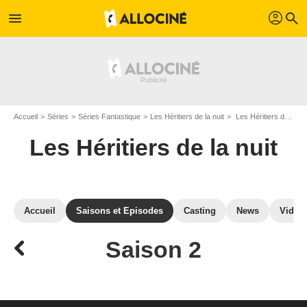
profil
menu
search
Accueil
Séries
Séries Fantastique
Les Héritiers de la nuit
Les Héritiers de la nuit : Episodes de la saison 2
Les Héritiers de la nuit
Accueil
Saisons et Episodes
Casting
News
Vidéo
Saison 2