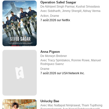
Operation Safed Saagar
De
Abhijeet Singh Parmar
,
Kushal Srivastava
Avec
Siddharth
,
Jimmy Shergill
,
Abhay Verma
Action
,
Drame
7 août 2026 sur Netflix
Anna Pigeon
De
Morwyn Brebner
Avec
Tracy Spiridakos
,
Ronnie Rowe
,
Manuel
Rodriguez-Saenz
Drame
7 août 2026 sur USA Network Inc.
Unlucky Bae
Avec
Mac Nattapat Nimjirawat
,
Tham Tupthong