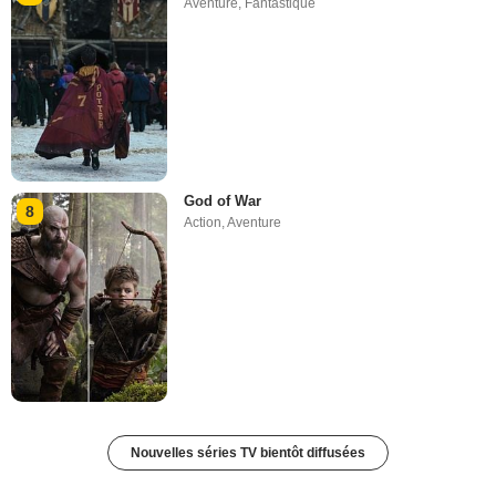
Aventure
,
Fantastique
God of War
8
Action
,
Aventure
Nouvelles séries TV bientôt diffusées