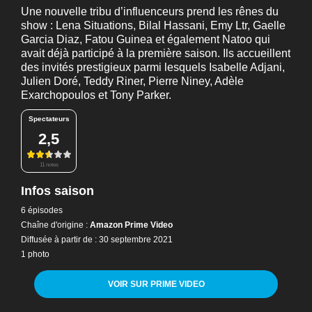
Une nouvelle tribu d’influenceurs prend les rênes du
show : Lena Situations, Bilal Hassani, Emy Ltr, Gaelle
Garcia Diaz, Fatou Guinea et également Natoo qui
avait déjà participé à la première saison. Ils accueillent
des invités prestigieux parmi lesquels Isabelle Adjani,
Julien Doré, Teddy Riner, Pierre Niney, Adèle
Exarchopoulos et Tony Parker.
Spectateurs
2,5
11 notes
Infos saison
6 épisodes
Chaîne d'origine :
Amazon Prime Video
Diffusée à partir de : 30 septembre 2021
1 photo
VOIR SUR PRIME VIDEO