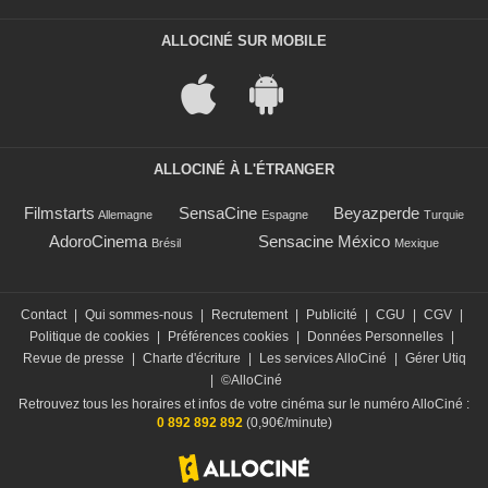
ALLOCINÉ SUR MOBILE
ALLOCINÉ À L'ÉTRANGER
Filmstarts
SensaCine
Beyazperde
Allemagne
Espagne
Turquie
AdoroCinema
Sensacine México
Brésil
Mexique
Contact
|
Qui sommes-nous
|
Recrutement
|
Publicité
|
CGU
|
CGV
|
Politique de cookies
|
Préférences cookies
|
Données Personnelles
|
Revue de presse
|
Charte d'écriture
|
Les services AlloCiné
|
Gérer Utiq
|
©AlloCiné
Retrouvez tous les horaires et infos de votre cinéma sur le numéro AlloCiné :
0 892 892 892
(0,90€/minute)