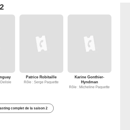
 2
onguay
Patrice Robitaille
Karine Gonthier-
Hyndman
 Delisle
Rôle : Serge Paquette
Rôle : Micheline Paquette
casting complet de la saison 2