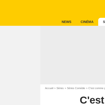
NEWS
CINÉMA
S
Accueil
Séries
Séries Comédie
C'est comme ça
C'est