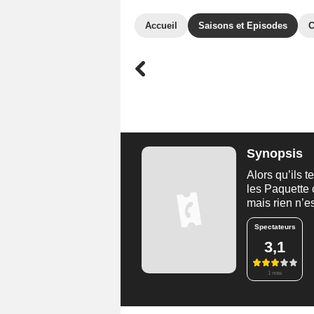
Accueil
Saisons et Episodes
C
Synopsis
Alors qu’ils 
les Paquette 
mais rien n’e
Spectateurs
3,1
1 note