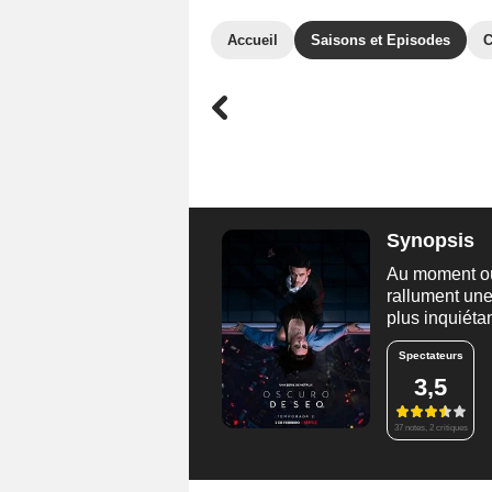
Accueil
Saisons et Episodes
C
Synopsis
Au moment où 
rallument une
plus inquiétan
Spectateurs
3,5
37 notes, 2 critiques