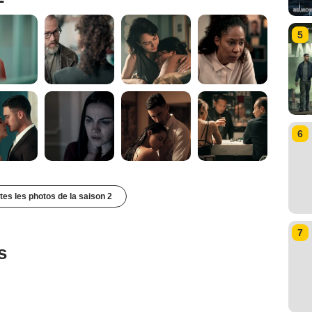
5
6
utes les photos de la saison 2
7
s