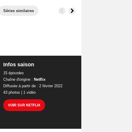
Séries similaires
Infos saison
15 épisodes
o
Chaîne d'origine :
Netflix
Diffusée à partir de : 2 février 2022
43 photos
|
1 vidéo
VOIR SUR NETFLIX