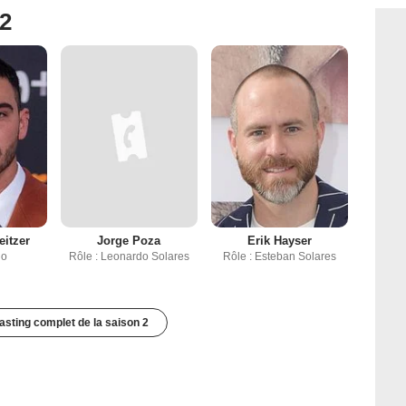
 2
eitzer
Jorge Poza
Erik Hayser
io
Rôle : Leonardo Solares
Rôle : Esteban Solares
casting complet de la saison 2