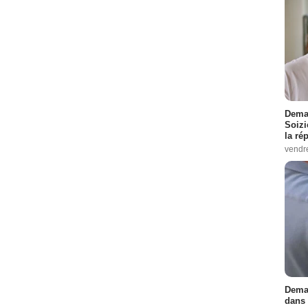
Demai
Soizi
la ré
vendr
Demai
dans 