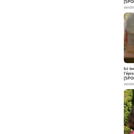
[SPO
vendr
Ici t
l'épi
[SPO
vendr