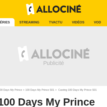
ÉRIES
STREAMING
TVACTU
VIDÉOS
VOD
00 Days My Prince
100 Days My Prince S01
Casting 100 Days My Prince S01
100 Days My Prince