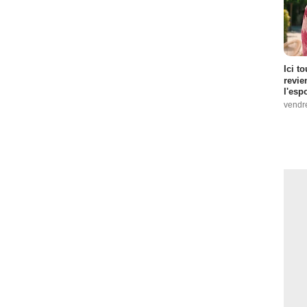
Ici t
revie
l'esp
vendr