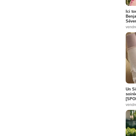
Ici t
Benj
Séver
vendr
Un Si
soiré
[SPO
vendr