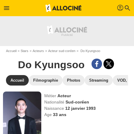
profil
menu
search
Accueil
Stars
Acteurs
Acteur sud-coréen
Do Kyungsoo
Do Kyungsoo
Accueil
Filmographie
Photos
Streaming
VOD, DV
Métier
Acteur
Nationalité
Sud-coréen
Naissance
12 janvier 1993
Age
33
ans