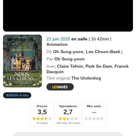
22 juin 2020
en salle
|
1h 42min
|
Animation
De
Oh Sung-yoon
,
Lee Choon-Baek
|
Par
Oh Sung-yoon
Avec
Claire Tefnin
,
Park So-Dam
,
Franck
Dacquin
Titre original
The Underdog
Dès 6 ans
Presse
Spectateurs
Mes amis
3,5
2,7
--
18 critiques
1242 notes, 36 critiques