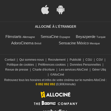
ALLOCINÉ À L'ÉTRANGER
Filmstarts
SensaCine
Beyazperde
Allemagne
Espagne
Turquie
AdoroCinema
Sensacine México
Brésil
Mexique
Contact
|
Qui sommes-nous
|
Recrutement
|
Publicité
|
CGU
|
CGV
|
Politique de cookies
|
Préférences cookies
|
Données Personnelles
|
Revue de presse
|
Charte d'écriture
|
Les services AlloCiné
|
Gérer Utiq
|
©AlloCiné
Retrouvez tous les horaires et infos de votre cinéma sur le numéro AlloCiné :
0 892 892 892
(0,90€/minute)