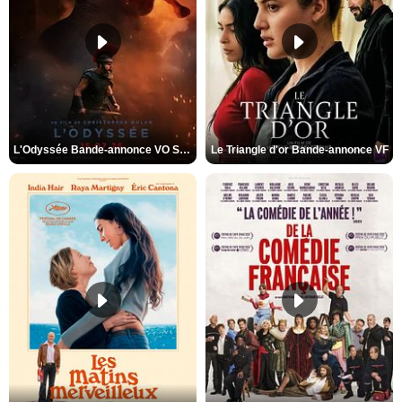
L'Odyssée Bande-annonce VO STFR
Le Triangle d'or Bande-annonce VF