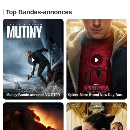
Top Bandes-annonces
Mutiny Bande-annonce VO STFR
Spider-Man: Brand New Day Bande-annonce VO STFR