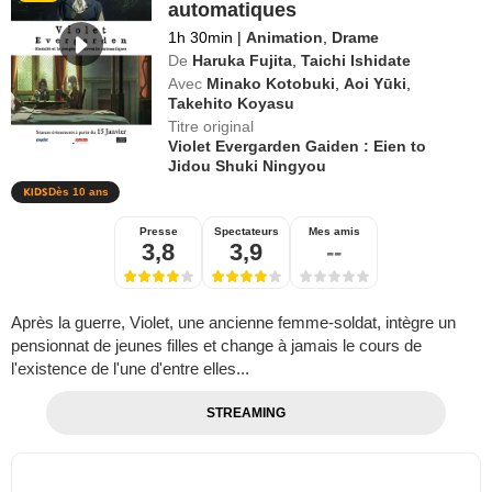
automatiques
1h 30min
|
Animation
,
Drame
De
Haruka Fujita
,
Taichi Ishidate
Avec
Minako Kotobuki
,
Aoi Yūki
,
Takehito Koyasu
Titre original
Violet Evergarden Gaiden : Eien to
Jidou Shuki Ningyou
Dès 10 ans
Presse
Spectateurs
Mes amis
3,8
3,9
--
Après la guerre, Violet, une ancienne femme-soldat, intègre un
pensionnat de jeunes filles et change à jamais le cours de
l'existence de l'une d'entre elles...
STREAMING