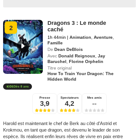
Dragons 3 : Le monde
2
caché
1h 44min
|
Animation
,
Aventure
,
Famille
De
Dean DeBlois
Avec
Donald Reignoux
,
Jay
Baruchel
,
Florine Orphelin
Titre original
How To Train Your Dragon: The
Hidden World
Dès 8 ans
Presse
Spectateurs
Mes amis
3,9
4,2
--
Harold est maintenant le chef de Berk au côté d’Astrid et
Krokmou, en tant que dragon, est devenu le leader de son
espèce. Ils réalisent enfin leurs rêves de vivre en paix entre