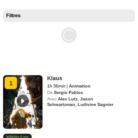
Meilleurs documentaires selon la presse
Filtres
Klaus
1
1h 36min
|
Animation
De
Sergio Pablos
Avec
Alex Lutz
,
Jason
Schwartzman
,
Ludivine Sagnier
Dès 8 ans