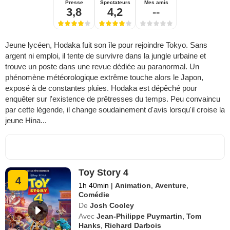
Presse
Spectateurs
Mes amis
3,8
4,2
--
Jeune lycéen, Hodaka fuit son île pour rejoindre Tokyo. Sans
argent ni emploi, il tente de survivre dans la jungle urbaine et
trouve un poste dans une revue dédiée au paranormal. Un
phénomène météorologique extrême touche alors le Japon,
exposé à de constantes pluies. Hodaka est dépêché pour
enquêter sur l'existence de prêtresses du temps. Peu convaincu
par cette légende, il change soudainement d'avis lorsqu'il croise la
jeune Hina...
Toy Story 4
4
1h 40min
|
Animation
,
Aventure
,
Comédie
De
Josh Cooley
Avec
Jean-Philippe Puymartin
,
Tom
Hanks
,
Richard Darbois