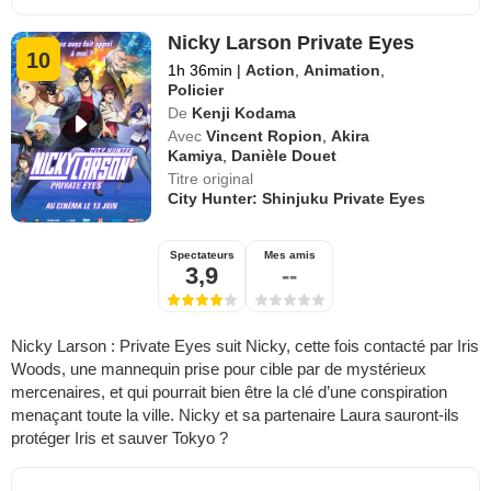
Nicky Larson Private Eyes
10
1h 36min
|
Action
,
Animation
,
Policier
De
Kenji Kodama
Avec
Vincent Ropion
,
Akira
Kamiya
,
Danièle Douet
Titre original
City Hunter: Shinjuku Private Eyes
Spectateurs
Mes amis
3,9
--
Nicky Larson : Private Eyes suit Nicky, cette fois contacté par Iris
Woods, une mannequin prise pour cible par de mystérieux
mercenaires, et qui pourrait bien être la clé d’une conspiration
menaçant toute la ville. Nicky et sa partenaire Laura sauront-ils
protéger Iris et sauver Tokyo ?