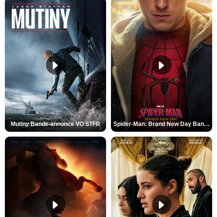
Mutiny Bande-annonce VO STFR
Spider-Man: Brand New Day Bande-annonce VO STFR