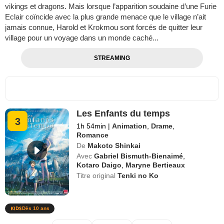
vikings et dragons. Mais lorsque l’apparition soudaine d’une Furie
Eclair coïncide avec la plus grande menace que le village n’ait
jamais connue, Harold et Krokmou sont forcés de quitter leur
village pour un voyage dans un monde caché...
STREAMING
Les Enfants du temps
3
1h 54min
|
Animation
,
Drame
,
Romance
De
Makoto Shinkai
Avec
Gabriel Bismuth-Bienaimé
,
Kotaro Daigo
,
Maryne Bertieaux
Titre original
Tenki no Ko
Dès 10 ans