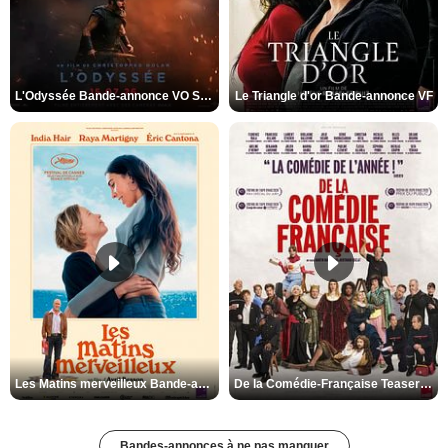
L'Odyssée Bande-annonce VO STFR
Le Triangle d'or Bande-annonce VF
Les Matins merveilleux Bande-annonce VF
De la Comédie-Française Teaser VF
Bandes-annonces à ne pas manquer