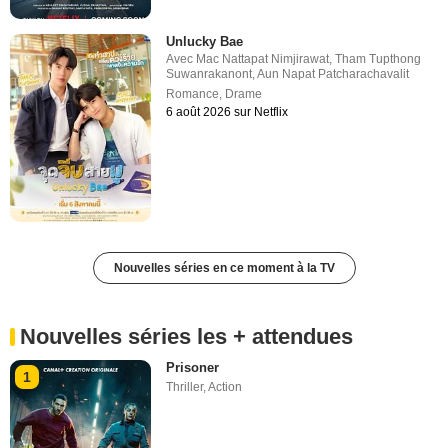
Unlucky Bae
Avec
Mac Nattapat Nimjirawat
,
Tham Tupthong
Suwanrakanont
,
Aun Napat Patcharachavalit
Romance
,
Drame
6 août 2026 sur Netflix
Nouvelles séries en ce moment à la TV
Nouvelles séries les + attendues
Prisoner
1
Thriller
,
Action