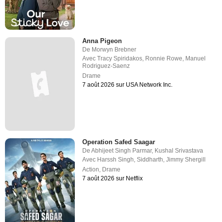
Anna Pigeon
De
Morwyn Brebner
Avec
Tracy Spiridakos
,
Ronnie Rowe
,
Manuel
Rodriguez-Saenz
Drame
7 août 2026 sur USA Network Inc.
Operation Safed Saagar
De
Abhijeet Singh Parmar
,
Kushal Srivastava
Avec
Harssh Singh
,
Siddharth
,
Jimmy Shergill
Action
,
Drame
7 août 2026 sur Netflix