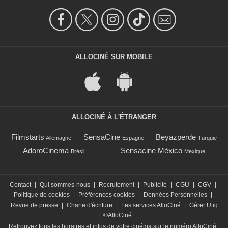
ALLOCINÉ SUR MOBILE
ALLOCINÉ À L'ÉTRANGER
Filmstarts
SensaCine
Beyazperde
Allemagne
Espagne
Turquie
AdoroCinema
Sensacine México
Brésil
Mexique
Contact
|
Qui sommes-nous
|
Recrutement
|
Publicité
|
CGU
|
CGV
|
Politique de cookies
|
Préférences cookies
|
Données Personnelles
|
Revue de presse
|
Charte d'écriture
|
Les services AlloCiné
|
Gérer Utiq
|
©AlloCiné
Retrouvez tous les horaires et infos de votre cinéma sur le numéro AlloCiné :