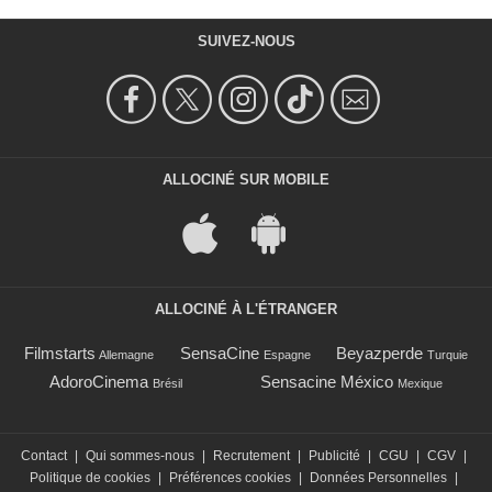
SUIVEZ-NOUS
ALLOCINÉ SUR MOBILE
ALLOCINÉ À L'ÉTRANGER
Filmstarts
SensaCine
Beyazperde
Allemagne
Espagne
Turquie
AdoroCinema
Sensacine México
Brésil
Mexique
Contact
|
Qui sommes-nous
|
Recrutement
|
Publicité
|
CGU
|
CGV
|
Politique de cookies
|
Préférences cookies
|
Données Personnelles
|