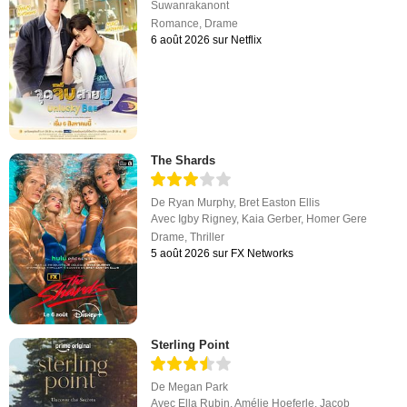
Suwanrakanont
Romance
,
Drame
6 août 2026 sur Netflix
The Shards
De
Ryan Murphy
,
Bret Easton Ellis
Avec
Igby Rigney
,
Kaia Gerber
,
Homer Gere
Drame
,
Thriller
5 août 2026 sur FX Networks
Sterling Point
De
Megan Park
Avec
Ella Rubin
,
Amélie Hoeferle
,
Jacob