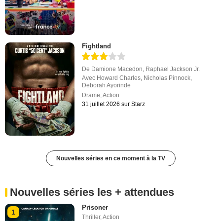
Fightland
De
Damione Macedon
,
Raphael Jackson Jr.
Avec
Howard Charles
,
Nicholas Pinnock
,
Deborah Ayorinde
Drame
,
Action
31 juillet 2026 sur Starz
Nouvelles séries en ce moment à la TV
Nouvelles séries les + attendues
Prisoner
1
Thriller
,
Action