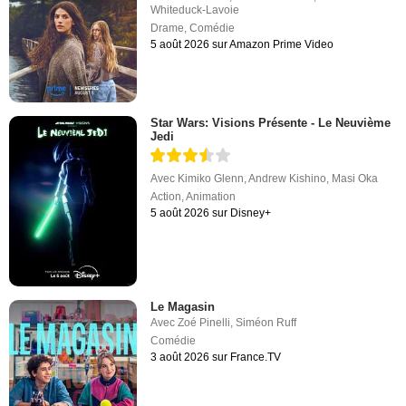
Whiteduck-Lavoie
Drame
,
Comédie
5 août 2026 sur Amazon Prime Video
Star Wars: Visions Présente - Le Neuvième
Jedi
Avec
Kimiko Glenn
,
Andrew Kishino
,
Masi Oka
Action
,
Animation
5 août 2026 sur Disney+
Le Magasin
Avec
Zoé Pinelli
,
Siméon Ruff
Comédie
3 août 2026 sur France.TV