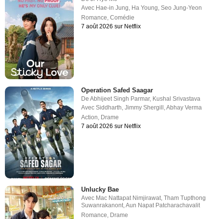
Avec
Hae-in Jung
,
Ha Young
,
Seo Jung-Yeon
Romance
,
Comédie
7 août 2026 sur Netflix
Operation Safed Saagar
De
Abhijeet Singh Parmar
,
Kushal Srivastava
Avec
Siddharth
,
Jimmy Shergill
,
Abhay Verma
Action
,
Drame
7 août 2026 sur Netflix
Unlucky Bae
Avec
Mac Nattapat Nimjirawat
,
Tham Tupthong
Suwanrakanont
,
Aun Napat Patcharachavalit
Romance
,
Drame