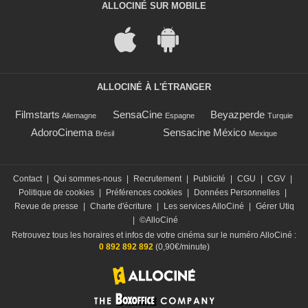
ALLOCINÉ SUR MOBILE
ALLOCINÉ À L'ÉTRANGER
Filmstarts
SensaCine
Beyazperde
Allemagne
Espagne
Turquie
AdoroCinema
Sensacine México
Brésil
Mexique
Contact
|
Qui sommes-nous
|
Recrutement
|
Publicité
|
CGU
|
CGV
|
Politique de cookies
|
Préférences cookies
|
Données Personnelles
|
Revue de presse
|
Charte d'écriture
|
Les services AlloCiné
|
Gérer Utiq
|
©AlloCiné
Retrouvez tous les horaires et infos de votre cinéma sur le numéro AlloCiné :
0 892 892 892
(0,90€/minute)