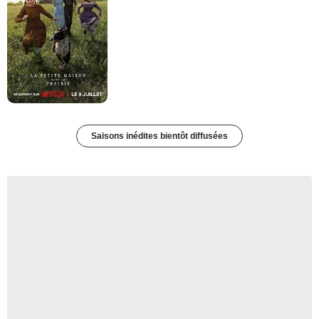
Saisons inédites bientôt diffusées