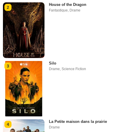
House of the Dragon
2
Fantastique
,
Drame
Silo
3
Drame
,
Science Fiction
La Petite maison dans la prairie
4
Drame