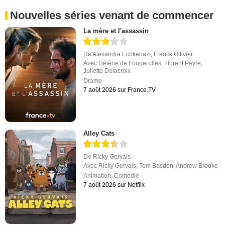
Nouvelles séries venant de commencer
La mère et l'assassin
De
Alexandra Echkenazi
,
Franck Ollivier
Avec
Hélène de Fougerolles
,
Florent Peyre
,
Juliette Delacroix
Drame
7 août 2026 sur France.TV
Alley Cats
De
Ricky Gervais
Avec
Ricky Gervais
,
Tom Basden
,
Andrew Brooke
Animation
,
Comédie
7 août 2026 sur Netflix