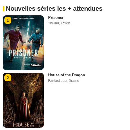
Nouvelles séries les + attendues
Prisoner
1
Thriller
,
Action
House of the Dragon
2
Fantastique
,
Drame