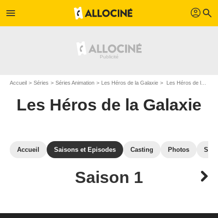
profil
menu
search
Accueil
Séries
Séries Animation
Les Héros de la Galaxie
Les Héros de la Galaxie : Episodes de la saison 1
Les Héros de la Galaxie
Accueil
Saisons et Episodes
Casting
Photos
Séri
Saison 1