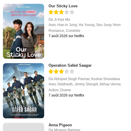
Our Sticky Love
De
Ji-Hye Mo
Avec
Hae-in Jung
,
Ha Young
,
Seo Jung-Yeon
Romance
,
Comédie
7 août 2026 sur Netflix
Operation Safed Saagar
De
Abhijeet Singh Parmar
,
Kushal Srivastava
Avec
Siddharth
,
Jimmy Shergill
,
Abhay Verma
Action
,
Drame
7 août 2026 sur Netflix
Anna Pigeon
De
Morwyn Brebner