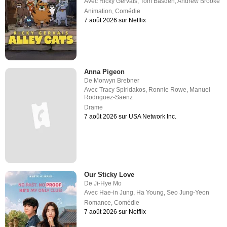
Avec
Ricky Gervais
,
Tom Basden
,
Andrew Brooke
Animation
,
Comédie
7 août 2026 sur Netflix
Anna Pigeon
De
Morwyn Brebner
Avec
Tracy Spiridakos
,
Ronnie Rowe
,
Manuel
Rodriguez-Saenz
Drame
7 août 2026 sur USA Network Inc.
Our Sticky Love
De
Ji-Hye Mo
Avec
Hae-in Jung
,
Ha Young
,
Seo Jung-Yeon
Romance
,
Comédie
7 août 2026 sur Netflix