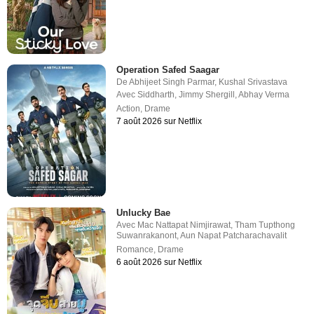
Operation Safed Saagar
De
Abhijeet Singh Parmar
,
Kushal Srivastava
Avec
Siddharth
,
Jimmy Shergill
,
Abhay Verma
Action
,
Drame
7 août 2026 sur Netflix
Unlucky Bae
Avec
Mac Nattapat Nimjirawat
,
Tham Tupthong
Suwanrakanont
,
Aun Napat Patcharachavalit
Romance
,
Drame
6 août 2026 sur Netflix