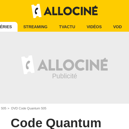
ÉRIES
STREAMING
TVACTU
VIDÉOS
VOD
 S05
DVD Code Quantum S05
Code Quantum