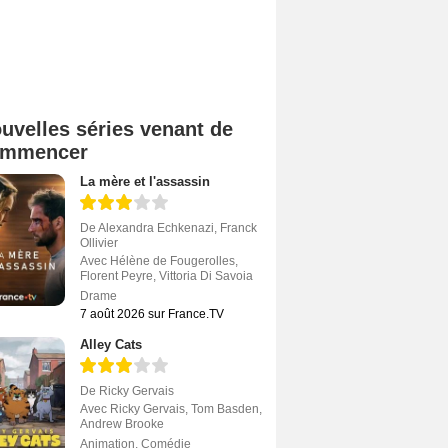
uvelles séries venant de
ommencer
La mère et l'assassin
De
Alexandra Echkenazi
,
Franck
Ollivier
Avec
Hélène de Fougerolles
,
Florent Peyre
,
Vittoria Di Savoia
Drame
7 août 2026 sur France.TV
Alley Cats
De
Ricky Gervais
Avec
Ricky Gervais
,
Tom Basden
,
Andrew Brooke
Animation
,
Comédie