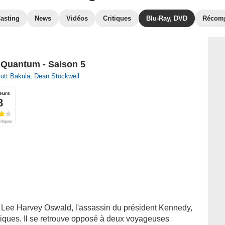
asting
News
Vidéos
Critiques
Blu-Ray, DVD
Récom
Quantum - Saison 5
ott Bakula
,
Dean Stockwell
eurs
8
ritiques
e Lee Harvey Oswald, l'assassin du président Kennedy,
iques. Il se retrouve opposé à deux voyageuses