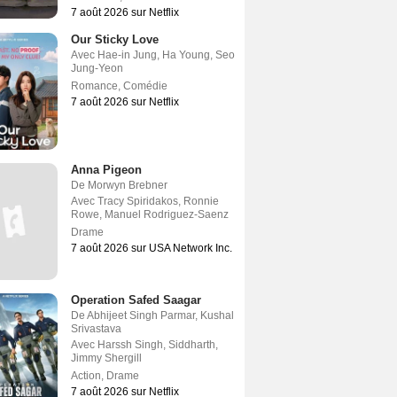
7 août 2026 sur Netflix
Our Sticky Love
Avec
Hae-in Jung
,
Ha Young
,
Seo
Jung-Yeon
Romance
,
Comédie
7 août 2026 sur Netflix
Anna Pigeon
De
Morwyn Brebner
Avec
Tracy Spiridakos
,
Ronnie
Rowe
,
Manuel Rodriguez-Saenz
Drame
7 août 2026 sur USA Network Inc.
Operation Safed Saagar
De
Abhijeet Singh Parmar
,
Kushal
Srivastava
Avec
Harssh Singh
,
Siddharth
,
Jimmy Shergill
Action
,
Drame
7 août 2026 sur Netflix