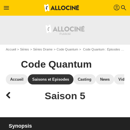
profil
menu
search
Accueil
Séries
Séries Drame
Code Quantum
Code Quantum : Episodes de la saison 5
Code Quantum
Accueil
Saisons et Episodes
Casting
News
Vidéo
Saison 5
Synopsis