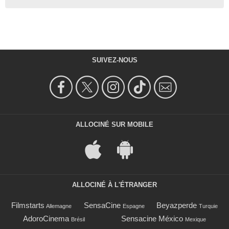
Frank
- 1 Episode :
21
Richard Herd
Ziggy Ziganovich
- 1 Episode :
22
SUIVEZ-NOUS
Carolyn Lowery
Hooker
- 1 Episode :
5
H. Richard Greene
Dr. Hardy
- 1 Episode :
6
ALLOCINÉ SUR MOBILE
Michael Alldredge
Charlie Samuels
- 1 Episode :
7
Elizabeth Rainey
Cindy Wilkens
- 1 Episode :
11
ALLOCINÉ À L'ÉTRANGER
Jill Tracy
Rachel
Filmstarts
SensaCine
Beyazperde
Allemagne
Espagne
Turquie
- 1 Episode :
12
AdoroCinema
Sensacine México
Brésil
Mexique
Bill Calvert