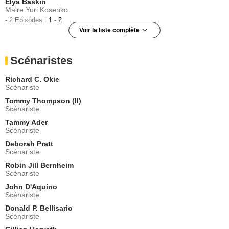
Elya Baskin
Maire Yuri Kosenko
- 2 Episodes :
1
-
2
Voir la liste complète
Natasha Pavlovich
Marina Oswald
Scénaristes
- 2 Episodes :
1
-
2
Reni Santoni
Richard C. Okie
Sgt. Lopez
Scénariste
- 2 Episodes :
1
-
2
Tommy Thompson (II)
Willie Garson
Scénariste
Lee Harvey Oswald
Tammy Ader
- 2 Episodes :
1
-
2
Scénariste
Robert MacKenzie
Nigel Corrington
Deborah Pratt
Scénariste
- 2 Episodes :
14
-
15
Robin Jill Bernheim
Philip McNiven
Scénariste
PFC Briggs
- 2 Episodes :
1
-
2
John D'Aquino
Scénariste
Brooke Shields
Vanessa Foster
Donald P. Bellisario
Scénariste
- 1 Episode :
3