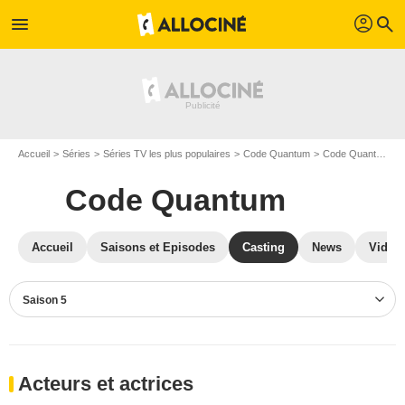
profil
menu
search
Accueil
Séries
Séries TV les plus populaires
Code Quantum
Code Quantum S05
Code Quantum
Accueil
Saisons et Episodes
Casting
News
Vidéo
Saison 5
Acteurs et actrices