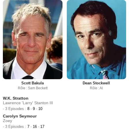
Scott Bakula
Dean Stockwell
Rôle : Sam Beckett
Rôle : Al
W.K. Stratton
Lawrence 'Larry' Stanton III
- 3 Episodes :
8
-
9
-
10
Carolyn Seymour
Zoey
- 3 Episodes :
7
-
16
-
17