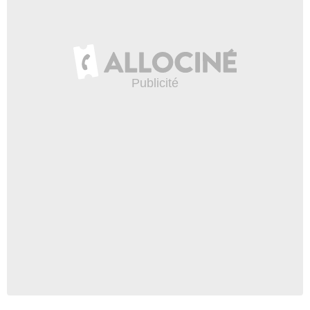
- 1 Episode :
3
Judith Hoag
Julie
- 1 Episode :
4
Cameron Dye
Leon Stiles
- 1 Episode :
5
Morgan Weisser
Tim Stoddard
- 1 Episode :
6
Charles Dugan
Stan Pierce
- 1 Episode :
11
Jack Yates
Gus
- 1 Episode :
12
Jordan Baker
Evy Brownfield
- 1 Episode :
13
James McDonnell
Jonathan
- 1 Episode :
14