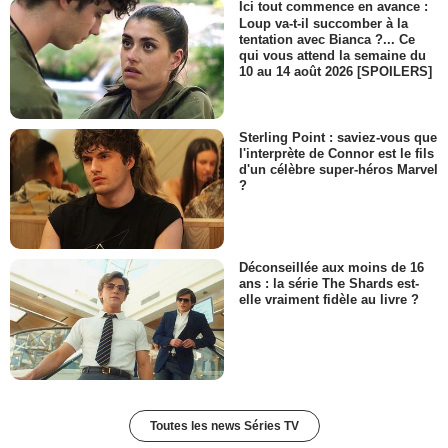
Ici tout commence en avance :
Kendra Booth
Loup va-t-il succomber à la
- 1 Episode :
4
tentation avec Bianca ?... Ce
Jim Haynie
qui vous attend la semaine du
Sheriff John Hoyt
10 au 14 août 2026 [SPOILERS]
- 1 Episode :
5
Guy Boyd
John Stoddard
Sterling Point : saviez-vous que
l'interprète de Connor est le fils
- 1 Episode :
6
d'un célèbre super-héros Marvel
Laura Harrington
?
Connie LaMotta
- 1 Episode :
7
James C. Victor
Carl Wilkens
Déconseillée aux moins de 16
- 1 Episode :
11
ans : la série The Shards est-
elle vraiment fidèle au livre ?
Ashley Peldon
Jessica
- 1 Episode :
12
William Cort
Flanners
- 1 Episode :
13
Toutes les news Séries TV
Robyn Lively
Annie Wilkins