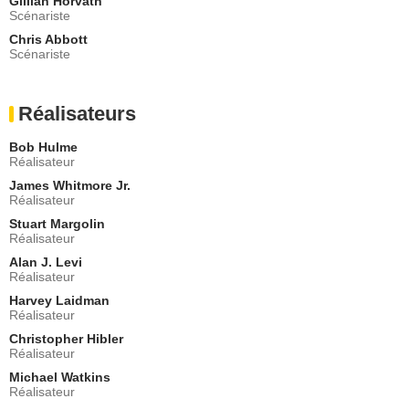
Gillian Horvath
Gene Lythgow
Scénariste
Holt
- 1 Episode :
4
Chris Abbott
Scénariste
Beverley Mitchell
Becky Pruitt
- 1 Episode :
5
Réalisateurs
Joshua Cox
Officer Milardi
Bob Hulme
- 1 Episode :
6
Réalisateur
John D'Aquino
James Whitmore Jr.
Frank LaMotta
Réalisateur
- 1 Episode :
7
Stuart Margolin
Scott Bakula
Réalisateur
Sam Beckett
Alan J. Levi
- 1 Episode :
11
Réalisateur
J.C. Wendel
Receptioniste
Harvey Laidman
Réalisateur
- 1 Episode :
12
Christopher Hibler
Eric Bruskotter
Réalisateur
Red
- 1 Episode :
13
Michael Watkins
Réalisateur
Anita Barone