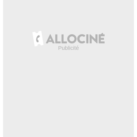
Megyn Price
Suzi
- 1 Episode :
13
Peter Spears
Doug
- 1 Episode :
14
Paul Scherrer
Jack
- 1 Episode :
16
Katherine Cortez
Sophie
- 1 Episode :
17
Stephen Root
John Tremaine Jr.
- 1 Episode :
18
David Tom
Daniel
- 1 Episode :
19
Neil Giuntoli
Ryder
- 1 Episode :
20
John Scott Clough