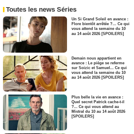
Shae D'Lyn
Toutes les news Séries
Alexandra
- 1 Episode :
15
Un Si Grand Soleil en avance :
Flore bientôt arrêtée ?… Ce qui
Tristan Tait
vous attend la semaine du 10
Arnold Watkins
au 14 août 2026 [SPOILERS]
- 1 Episode :
16
Tony Young
John Huston
- 1 Episode :
18
Demain nous appartient en
John Burke
avance : Le piège se referme
John Worful
sur Soizic et Samuel... Ce qui
vous attend la semaine du 10
- 1 Episode :
19
au 14 août 2026 [SPOILERS]
Kate McNeil
Olivia Barrett Covington
- 1 Episode :
20
Plus belle la vie en avance :
John Boyd West
Quel secret Patrick cache-t-il
Red West
?... Ce qui vous attend au
- 1 Episode :
21
Mistral du 10 au 14 août 2026
[SPOILERS]
James Whitmore Jr.
Capitaine de police
- 1 Episode :
22