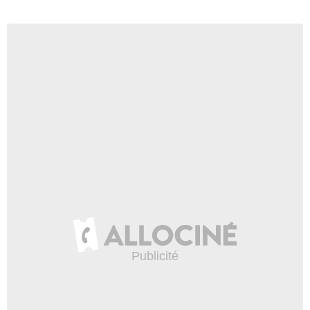
- 1 Episode :
14
Ian Buchanan
Victor
- 1 Episode :
15
Neil Patrick Harris
Mike Hammond
- 1 Episode :
16
Hinton Battle
Thames
- 1 Episode :
17
Susan Griffiths
Marilyn Monroe
- 1 Episode :
18
David Denney
Deputé
- 1 Episode :
19
Michael D. Roberts
Isaac
- 1 Episode :
20
Gregory Itzin
Mr. Phillips