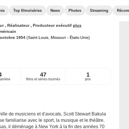
hie
Top films/séries
News
Photos
Streaming
Récom
eur
,
Réalisateur
,
Producteur exécutif
plus
méricain
 octobre 1954
(Saint-Louis, Missouri - États-Unis)
4
47
1
arrière
films et séries tournés
prix
mille de musiciens et d'avocats, Scott Stewart Bakula
se familiarise avec le sport, la musique et le théâtre.
sas, il déménage à New York à la fin des années 70