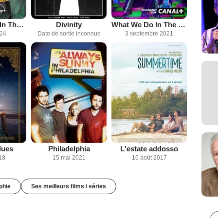
Only Murders In The Building
Divinity
What We Do In The Shadows
024
Date de sortie inconnue
3 septembre 2021
lues
Philadelphia
L'estate addosso
18
15 mai 2021
16 août 2017
phie
Ses meilleurs films / séries