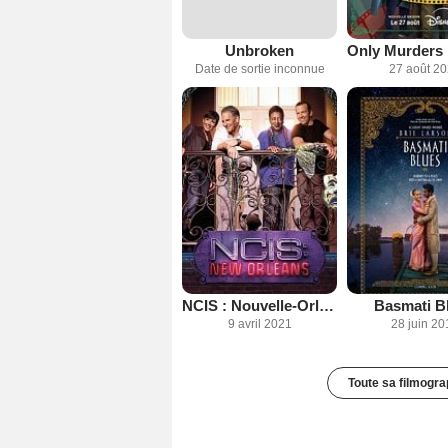
Unbroken
Date de sortie inconnue
27 août 2
NCIS : Nouvelle-Orléans
Basmati B
9 avril 2021
28 juin 20
Toute sa filmogra