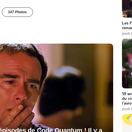
347 Photos
Les F
remar
jeudi 
59 an
du ci
l'avi
jeudi 
 épisodes de Code Quantum ! Il y a