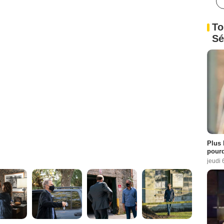
To
Sé
Plus 
pourq
jeudi 