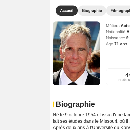
Accueil
Biographie
Filmograp
Métiers
Act
Nationalité
A
Naissance
9
Age
71
ans
4
ans de c
Biographie
Né le 9 octobre 1954 et issu d'une fa
fait ses études dans le Missouri, où il 
Après deux ans à l'Université du Kan