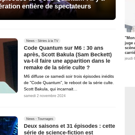
ération entière de spectateurs
"Mon 
News - Séries à la TV
juge 
Code Quantum sur M6 : 30 ans
scène
carri
après, Scott Bakula (Sam Beckett)
jeudi 
va-t-il faire une apparition dans le
remake de la série culte ?
M6 diffuse ce samedi soir trois épisodes inédits
de "Code Quantum", le reboot de la série culte.
Scott Bakula, qui incarnait…
samedi 2 novembre 2024
News - Tournages
Deux saisons et 31 épisodes : cette
série de science-fiction est