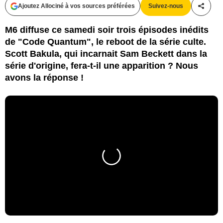
Ajoutez Allociné à vos sources préférées
Suivez-nous
Partag
M6 diffuse ce samedi soir trois épisodes inédits
de "Code Quantum", le reboot de la série culte.
Scott Bakula, qui incarnait Sam Beckett dans la
série d'origine, fera-t-il une apparition ? Nous
avons la réponse !