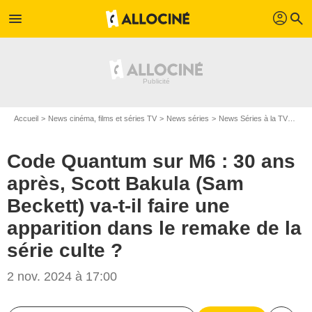
profil
menu
search
Accueil
News cinéma, films et séries TV
News séries
News Séries à la TV
Code
Code Quantum sur M6 : 30 ans
après, Scott Bakula (Sam
Beckett) va-t-il faire une
apparition dans le remake de la
série culte ?
2 nov. 2024 à 17:00