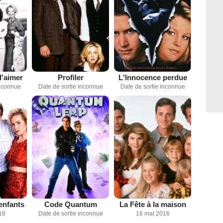
 d'aimer
Profiler
L'Innocence perdue
inconnue
Date de sortie inconnue
Date de sortie inconnue
enfants
Code Quantum
La Fête à la maison
18
Date de sortie inconnue
16 mai 2016