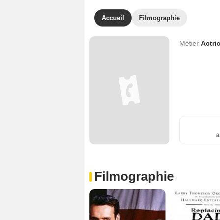
Accueil
Filmographie
Métier
Actri
a
Filmographie