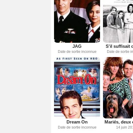
JAG
S'il suffisait
Date de sortie inconnue
Date de sortie 
Dream On
Mariés, deux 
Date de sortie inconnue
14 juin 20