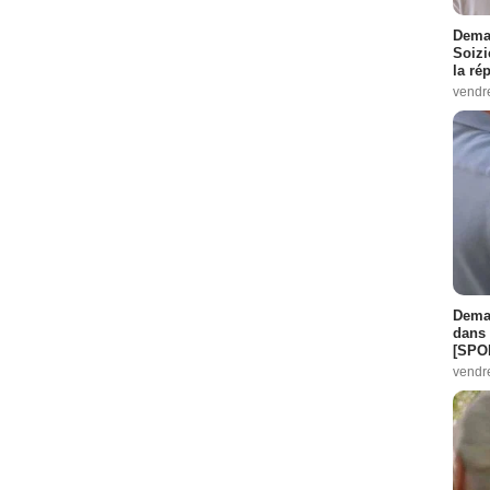
Demai
Soizi
la ré
vendr
Demai
dans 
[SPO
vendr