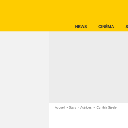
NEWS
CINÉMA
S
Accueil
Stars
Actrices
Cynthia Steele