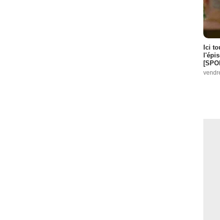
Ici t
l'épi
[SPO
vendr