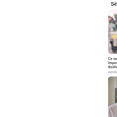
Sé
Ce so
Impos
thrill
vendr