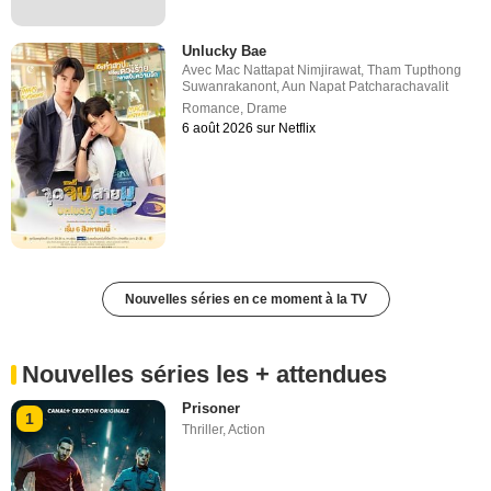
Unlucky Bae
Avec
Mac Nattapat Nimjirawat
,
Tham Tupthong
Suwanrakanont
,
Aun Napat Patcharachavalit
Romance
,
Drame
6 août 2026 sur Netflix
Nouvelles séries en ce moment à la TV
Nouvelles séries les + attendues
Prisoner
1
Thriller
,
Action