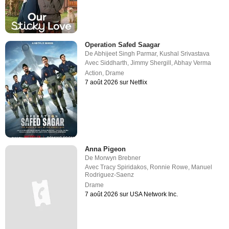
Operation Safed Saagar
De
Abhijeet Singh Parmar
,
Kushal Srivastava
Avec
Siddharth
,
Jimmy Shergill
,
Abhay Verma
Action
,
Drame
7 août 2026 sur Netflix
Anna Pigeon
De
Morwyn Brebner
Avec
Tracy Spiridakos
,
Ronnie Rowe
,
Manuel
Rodriguez-Saenz
Drame
7 août 2026 sur USA Network Inc.