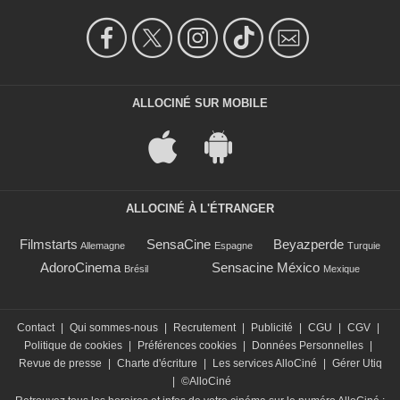
ALLOCINÉ SUR MOBILE
ALLOCINÉ À L'ÉTRANGER
Filmstarts
SensaCine
Beyazperde
Allemagne
Espagne
Turquie
AdoroCinema
Sensacine México
Brésil
Mexique
Contact
|
Qui sommes-nous
|
Recrutement
|
Publicité
|
CGU
|
CGV
|
Politique de cookies
|
Préférences cookies
|
Données Personnelles
|
Revue de presse
|
Charte d'écriture
|
Les services AlloCiné
|
Gérer Utiq
|
©AlloCiné