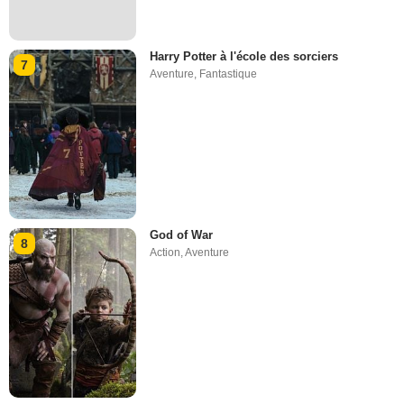
Harry Potter à l'école des sorciers
7
Aventure
,
Fantastique
God of War
8
Action
,
Aventure