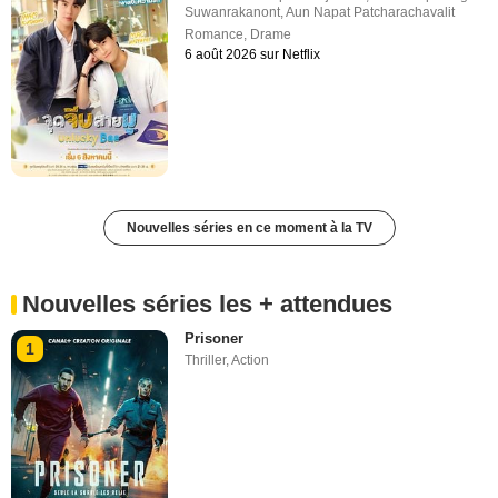
Suwanrakanont
,
Aun Napat Patcharachavalit
Romance
,
Drame
6 août 2026 sur Netflix
Nouvelles séries en ce moment à la TV
Nouvelles séries les + attendues
Prisoner
1
Thriller
,
Action