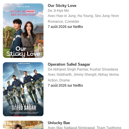
Our Sticky Love
De
Ji-Hye Mo
Avec
Hae-in Jung
,
Ha Young
,
Seo Jung-Yeon
Romance
,
Comédie
7 août 2026 sur Netflix
Operation Safed Saagar
De
Abhijeet Singh Parmar
,
Kushal Srivastava
Avec
Siddharth
,
Jimmy Shergill
,
Abhay Verma
Action
,
Drame
7 août 2026 sur Netflix
Unlucky Bae
Avec
Mac Nattapat Nimjirawat
,
Tham Tupthong