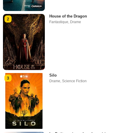
House of the Dragon
2
Fantastique
,
Drame
Silo
3
Drame
,
Science Fiction