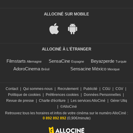
ALLOCINÉ SUR MOBILE
ALLOCINÉ À L'ÉTRANGER
Filmstarts
SensaCine
Beyazperde
Allemagne
Espagne
Turquie
AdoroCinema
Sensacine México
Brésil
Mexique
Contact
|
Qui sommes-nous
|
Recrutement
|
Publicité
|
CGU
|
CGV
|
Politique de cookies
|
Préférences cookies
|
Données Personnelles
|
Revue de presse
|
Charte d'écriture
|
Les services AlloCiné
|
Gérer Utiq
|
©AlloCiné
Retrouvez tous les horaires et infos de votre cinéma sur le numéro AlloCiné :
0 892 892 892
(0,90€/minute)