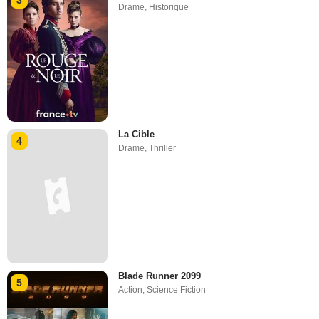
3
Drame
,
Historique
La Cible
4
Drame
,
Thriller
Blade Runner 2099
5
Action
,
Science Fiction