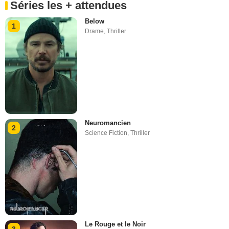
Séries les + attendues
Below
1
Drame
,
Thriller
Neuromancien
2
Science Fiction
,
Thriller
Le Rouge et le Noir