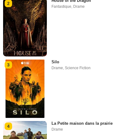
House of the Dragon
2
Fantastique
,
Drame
Silo
3
Drame
,
Science Fiction
La Petite maison dans la prairie
4
Drame