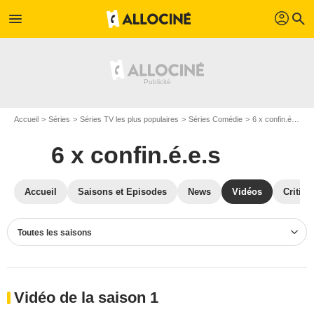
profil
menu
search
Accueil
Séries
Séries TV les plus populaires
Séries Comédie
6 x confin.é.e.s
6 x confin.é.e.s
Accueil
Saisons et Episodes
News
Vidéos
Critiqu
Toutes les saisons
Vidéo de la saison 1