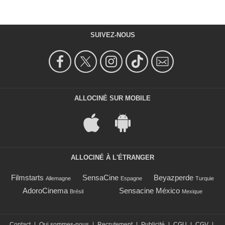
SUIVEZ-NOUS
ALLOCINÉ SUR MOBILE
ALLOCINÉ À L'ÉTRANGER
Filmstarts
SensaCine
Beyazperde
Allemagne
Espagne
Turquie
AdoroCinema
Sensacine México
Brésil
Mexique
Contact
|
Qui sommes-nous
|
Recrutement
|
Publicité
|
CGU
|
CGV
|