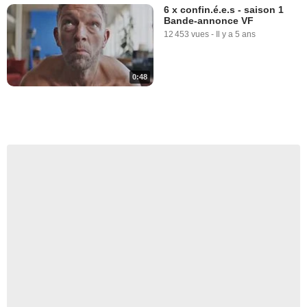
6 x confin.é.e.s - saison 1
Bande-annonce VF
12 453 vues
-
Il y a 5 ans
0:48