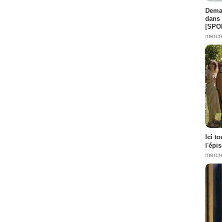
Demai
dans 
[SPO
mercr
Ici t
l'épi
mercr