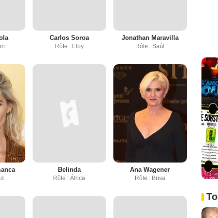
ola
Carlos Soroa
Jonathan Maravilla
on
Rôle : Eloy
Rôle : Saúl
manca
Belinda
Ana Wagener
id
Rôle : África
Rôle : Brisa
To