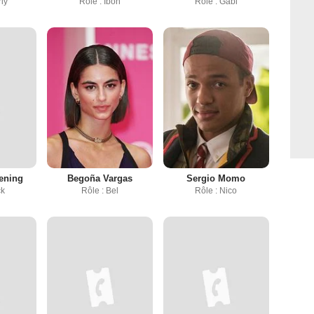
rly
Rôle : Ibón
Rôle : Gabi
ening
Begoña Vargas
Sergio Momo
ck
Rôle : Bel
Rôle : Nico