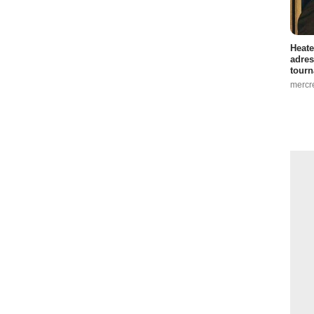
Heate
adres
tourn
mercr