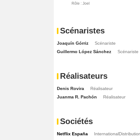
Rôle : Joel
Scénaristes
Joaquín Górriz
Scénariste
Guillermo López Sánchez
Scénariste
Réalisateurs
Denis Rovira
Réalisateur
Juanma R. Pachón
Réalisateur
Sociétés
Netflix España
InternationalDistributi