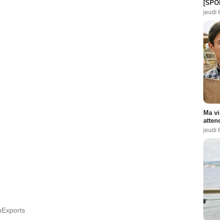
[SPO
jeudi 
Ma vi
atten
jeudi 
onExports