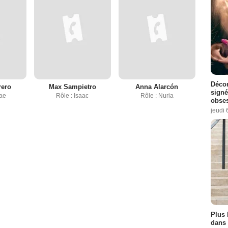
Décon
rero
Max Sampietro
Anna Alarcón
signé
ae
Rôle : Isaac
Rôle : Nuria
obse
jeudi 
Plus 
dans 