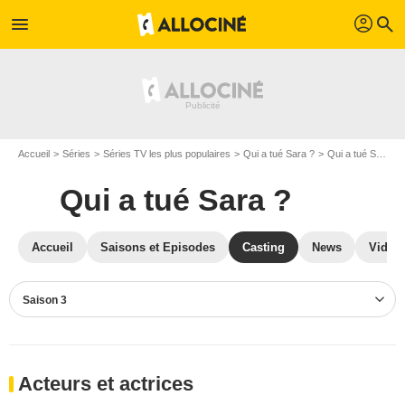
profil
menu
search
Accueil
Séries
Séries TV les plus populaires
Qui a tué Sara ?
Qui a tué Sara ? S03
Qui a tué Sara ?
Accueil
Saisons et Episodes
Casting
News
Vidéo
Saison 3
Acteurs et actrices