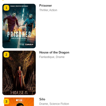
Prisoner
1
Thriller
,
Action
House of the Dragon
2
Fantastique
,
Drame
Silo
3
Drame
,
Science Fiction