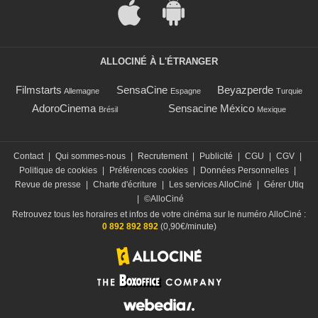
ALLOCINÉ À L'ÉTRANGER
Filmstarts
SensaCine
Beyazperde
Allemagne
Espagne
Turquie
AdoroCinema
Sensacine México
Brésil
Mexique
Contact
|
Qui sommes-nous
|
Recrutement
|
Publicité
|
CGU
|
CGV
|
Politique de cookies
|
Préférences cookies
|
Données Personnelles
|
Revue de presse
|
Charte d'écriture
|
Les services AlloCiné
|
Gérer Utiq
|
©AlloCiné
Retrouvez tous les horaires et infos de votre cinéma sur le numéro AlloCiné :
0 892 892 892
(0,90€/minute)