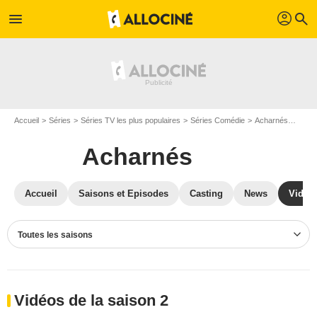
profil
menu
search
Accueil
Séries
Séries TV les plus populaires
Séries Comédie
Acharnés
Vidé
Acharnés
Accueil
Saisons et Episodes
Casting
News
Vidéo
Toutes les saisons
Vidéos de la saison 2