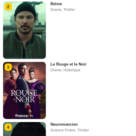
Below
2
Drame
,
Thriller
Le Rouge et le Noir
3
Drame
,
Historique
Neuromancien
4
Science Fiction
,
Thriller