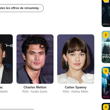
outes les offres de streaming
2
3
ac
Charles Melton
Cailee Spaeny
Martin
Rôle : Austin Davis
Rôle : Ashley Miller
4