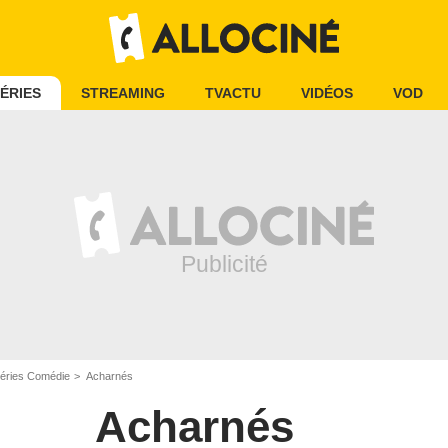
ÉRIES
STREAMING
TVACTU
VIDÉOS
VOD
éries Comédie
Acharnés
Acharnés