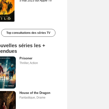
5 mai 2023 sur Apple TV
Top consultations des séries TV
uvelles séries les +
tendues
Prisoner
Thriller
,
Action
House of the Dragon
Fantastique
,
Drame