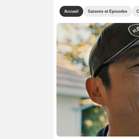
Accueil
Saisons et Episodes
C