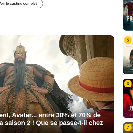
Voir le casting complet
5
6
nt, Avatar... entre 30% et 70% de
a saison 2 ! Que se passe-t-il chez
7