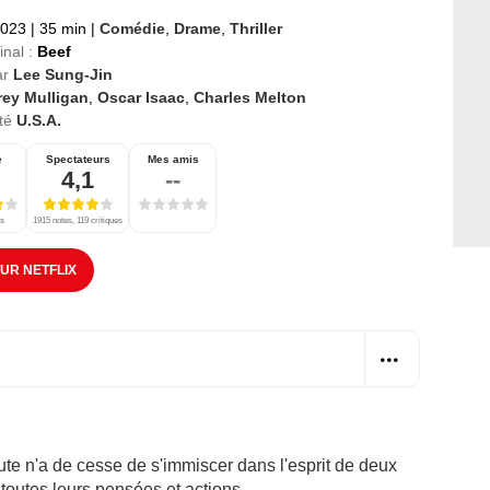
2023
|
35 min
|
Comédie
,
Drame
,
Thriller
inal :
Beef
ar
Lee Sung-Jin
rey Mulligan
,
Oscar Isaac
,
Charles Melton
té
U.S.A.
e
Spectateurs
Mes amis
4,1
--
es
1915 notes, 119 critiques
SUR NETFLIX
ute n'a de cesse de s'immiscer dans l'esprit de deux
outes leurs pensées et actions.