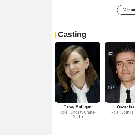
Voir t
Casting
Carey Mulligan
Oscar Isa
Rôle : Lindsay Crane-
Rôle : Joshua 
Martin