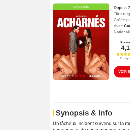
EN COURS
Depuis 
Titre orig
Créée p
Avec
Ca
Nationali
Press
4,1
10 critiqu
VOIR 
Synopsis & Info
Un fâcheux incident survenu sur la ro
personnes et de consumer peu à peu t