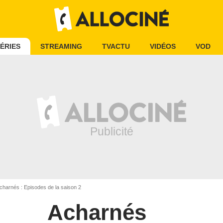
ÉRIES
STREAMING
TVACTU
VIDÉOS
VOD
charnés : Episodes de la saison 2
Acharnés