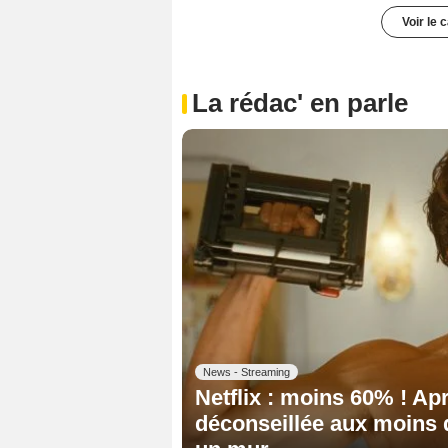
Voir le 
La rédac' en parle
News - Streaming
Netflix : moins 60% ! Apr
déconseillée aux moins d