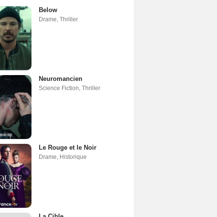
Below
Drame
,
Thriller
Neuromancien
Science Fiction
,
Thriller
Le Rouge et le Noir
Drame
,
Historique
La Cible