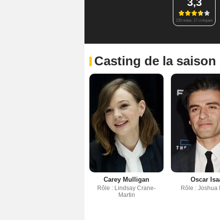
3,3
135 notes, 17 critiques
Casting de la saison
Carey Mulligan
Oscar Isa
Rôle : Lindsay Crane-
Rôle : Joshua 
Martin