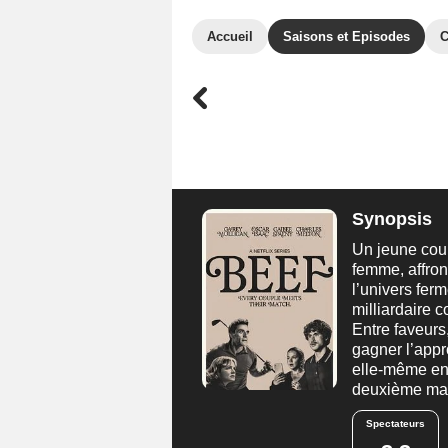
Accueil
Saisons et Episodes
C
Synopsis
Un jeune coup
femme, affro
l’univers ferm
milliardaire 
Entre faveurs
gagner l’appr
elle-même en 
deuxième mari
Spectateurs