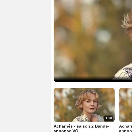
1:28
Acharnés - saison 2 Bande-
Acharn
annonce VO
annon