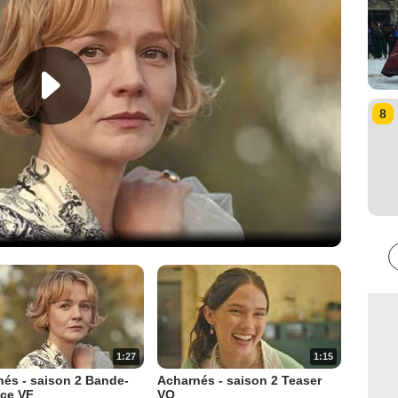
8
1:27
1:15
és - saison 2 Bande-
Acharnés - saison 2 Teaser
ce VF
VO