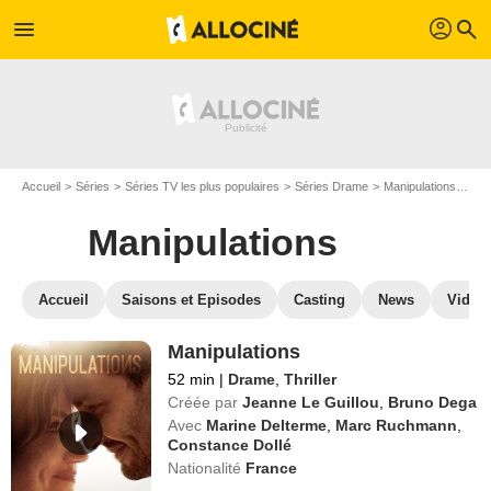
profil
menu
search
Accueil
Séries
Séries TV les plus populaires
Séries Drame
Manipulations
Reg
Manipulations
Accueil
Saisons et Episodes
Casting
News
Vidéo
Manipulations
52 min
|
Drame
,
Thriller
Créée par
Jeanne Le Guillou
,
Bruno Dega
Avec
Marine Delterme
,
Marc Ruchmann
,
Constance Dollé
Nationalité
France