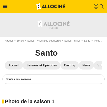
profil
menu
search
Accueil
Séries
Séries TV les plus populaires
Séries Thriller
Santo
Photos Santo
Santo
Accueil
Saisons et Episodes
Casting
News
Vidéo
Toutes les saisons
Photo de la saison 1