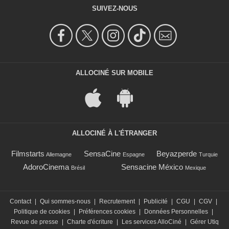
SUIVEZ-NOUS
ALLOCINÉ SUR MOBILE
ALLOCINÉ À L'ÉTRANGER
Filmstarts
SensaCine
Beyazperde
Allemagne
Espagne
Turquie
AdoroCinema
Sensacine México
Brésil
Mexique
Contact
|
Qui sommes-nous
|
Recrutement
|
Publicité
|
CGU
|
CGV
|
Politique de cookies
|
Préférences cookies
|
Données Personnelles
|
Revue de presse
|
Charte d'écriture
|
Les services AlloCiné
|
Gérer Utiq